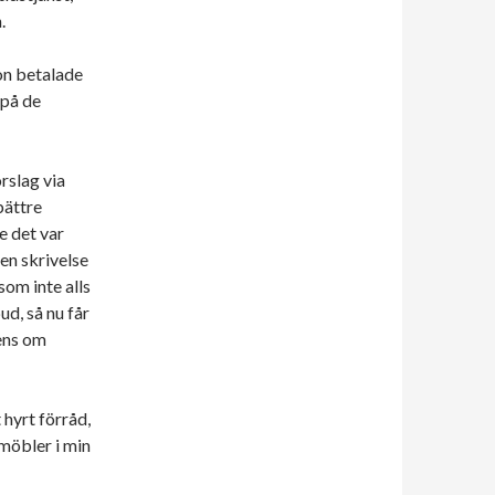
.
on betalade
 på de
rslag via
bättre
e det var
 en skrivelse
som inte alls
ud, så nu får
ens om
t hyrt förråd,
möbler i min