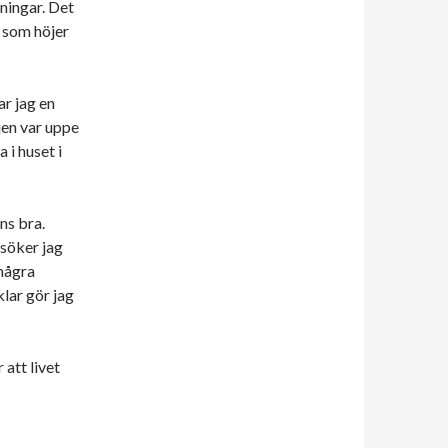
tningar. Det
d som höjer
r jag en
jen var uppe
 i huset i
ns bra.
söker jag
några
lar gör jag
 att livet