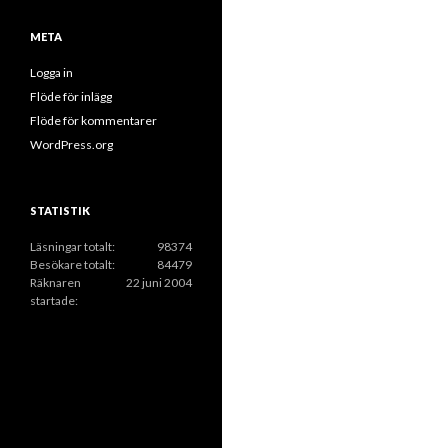
k
e
i
r
META
v
Logga in
Flöde för inlägg
Flöde för kommentarer
WordPress.org
STATISTIK
Läsningar totalt:
98374
Besökare totalt:
84479
Räknaren
22 juni 2004
startade: