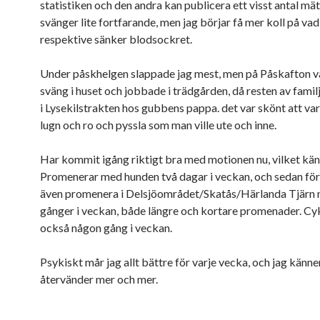
statistiken och den andra kan publicera ett visst antal mä
svänger lite fortfarande, men jag börjar få mer koll på va
respektive sänker blodsockret.
Under påskhelgen slappade jag mest, men på Påskafton va
sväng i huset och jobbade i trädgården, då resten av famil
i Lysekilstrakten hos gubbens pappa. det var skönt att vara
lugn och ro och pyssla som man ville ute och inne.
Har kommit igång riktigt bra med motionen nu, vilket kän
Promenerar med hunden två dagar i veckan, och sedan för
även promenera i Delsjöområdet/Skatås/Härlanda Tjärn 
gånger i veckan, både längre och kortare promenader. Cyk
också någon gång i veckan.
Psykiskt mår jag allt bättre för varje vecka, och jag känner
återvänder mer och mer.