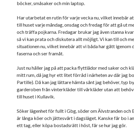
böcker, småsaker och min laptop.
Har utarbetat en rutin för varje vecka nu, vilket innebär at
till huset varje måndag, onsdag och fredag för att gå ut 
och träffa pojkarna. Fredagar brukar jag även stanna kva
så vi kan prata och diskutera allt möjligt. Vi kan till och m
situationen nu, vilket innebär att vi båda har gått igenom 
faserna och ser framåt.
Just nu håller jag på att packa flyttlådor med saker och kl
mitt rum, då jag hyr ett litet förråd i närheten av där jag bo
Partille). Då kan jag lättare hämta sånt jag behöver, typ b
garderoben från vinterkläder till vårkläder utan att behö
till huset i Kullavik.
Söker lägenhet för fullt i Gbg, söder om Älvstranden och 
är långa köer och jättesvårt i dagsläget. Kanske får bo i 
ett tag, eller köpa bostadsrätt i höst, får se hur jag gör.