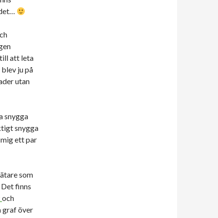
r det…
och
lgen
ll att leta
 blev ju på
nader utan
ra snygga
ktigt snygga
g mig ett par
mätare som
 Det finns
k
och
a graf över