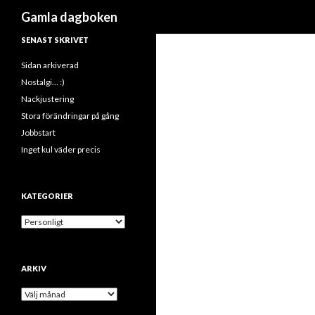
Sök
Gamla dagboken
SENAST SKRIVET
Sidan arkiverad
Nostalgi… :)
Nackjustering
Stora förändringar på gång
Jobbstart
Inget kul väder precis
KATEGORIER
K
a
t
e
ARKIV
g
o
A
r
r
i