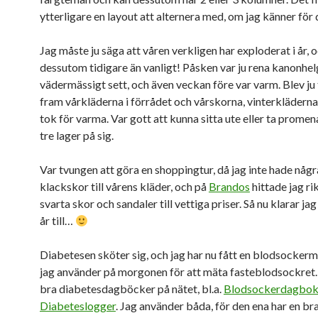
ytterligare en layout att alternera med, om jag känner fö
Jag måste ju säga att våren verkligen har exploderat i år, 
dessutom tidigare än vanligt! Påsken var ju rena kanonhe
vädermässigt sett, och även veckan före var varm. Blev ju ti
fram vårkläderna i förrådet och vårskorna, vinterkläderna
tok för varma. Var gott att kunna sitta ute eller ta prome
tre lager på sig.
Var tvungen att göra en shoppingtur, då jag inte hade någ
klackskor till vårens kläder, och på
Brandos
hittade jag ri
svarta skor och sandaler till vettiga priser. Så nu klarar ja
år till…
Diabetesen sköter sig, och jag har nu fått en blodsocker
jag använder på morgonen för att mäta fasteblodsockret.
bra diabetesdagböcker på nätet, bl.a.
Blodsockerdagbo
Diabeteslogger
. Jag använder båda, för den ena har en br