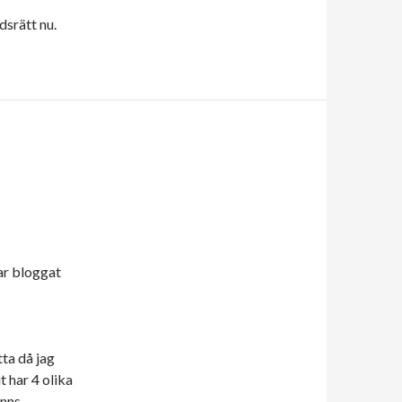
dsrätt nu.
har bloggat
tta då jag
t har 4 olika
inns