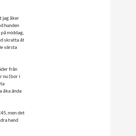
t jag åker
med hunden
r på middag,
ed skratta åt
de värsta
äder från
r nu (bor i
yta
va åka ända
E45, men det
andra hand