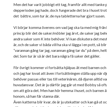
Men det har varit jobbigt ett tag, framför allt med tanke 
depperioden jag hade, dock fungerade det bra i huset trot
det bättre, som tur är, de nya tabletterna har gjort susen.
Vi börjar komma överens om vad jag ska ta med mig från h
princip blir det de saker/möbler jag ärvt, de saker jag beh
andra saker som K inte behöver. Vi kan diskutera det mes
är, och de saker vi båda vill ha ska vi lägga i en pott, så bli
”varannan gång tar jag, varannan gång tar du” på dem, helt
del. Som tur är så är det bara några få saker det gäller.
För övrigt kommer vi fortsätta hjälpas åt med barnen och
och jag har lovat att även i fortsättningen ställa upp när d
behöver passas eller tas till veterinären, då djuren alltid va
huvudansvar. Det är ju därför jag går ut med Bobby så ofta
om att göra det. Men han hör hemma i huset, och barnen ä
honom, så han får stanna där.
Även katterna blir kvar, de är ju utekatter och kan gå ut o