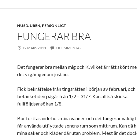
HUSDJUREN
,
PERSONLIGT
FUNGERAR BRA
12 MARS 2011
1 KOMMENTAR
Det fungerar bra mellan mig och K, vilket är rätt skönt m
det vi går igenom just nu.
Fick bekräftelse från tingsrätten i början av februari, och
betänketiden pågår från 1/2 – 31/7. Kan alltså skicka
fullföljdsansökan 1/8.
Bor fortfarande hos mina vänner, och det fungerar väldigt 
får använda utflyttade sonens rum som mitt rum. Kan då ha
mina saker och kläder där utan problem. Mest är det dock 