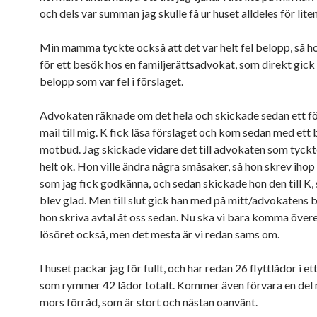
och dels var summan jag skulle få ur huset alldeles för liten
Min mamma tyckte också att det var helt fel belopp, så h
för ett besök hos en familjerättsadvokat, som direkt gick
belopp som var fel i förslaget.
Advokaten räknade om det hela och skickade sedan ett fö
mail till mig. K fick läsa förslaget och kom sedan med ett 
motbud. Jag skickade vidare det till advokaten som tyckt
helt ok. Hon ville ändra några småsaker, så hon skrev ihop
som jag fick godkänna, och sedan skickade hon den till K, 
blev glad. Men till slut gick han med på mitt/advokatens b
hon skriva avtal åt oss sedan. Nu ska vi bara komma över
lösöret också, men det mesta är vi redan sams om.
I huset packar jag för fullt, och har redan 26 flyttlådor i et
som rymmer 42 lådor totalt. Kommer även förvara en del 
mors förråd, som är stort och nästan oanvänt.