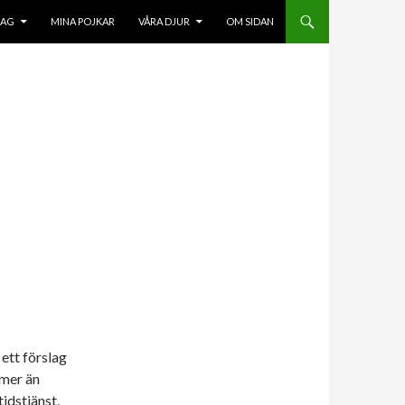
HOPPA TILL INNEHÅLL
JAG
MINA POJKAR
VÅRA DJUR
OM SIDAN
ett förslag
 mer än
tidstjänst,