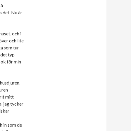
på
s det. Nu är
uset, och i
över och lite
ta som tur
r det typ
 ok för min
 husdjuren,
juren
rit mitt
, jag tycker
lskar
ch in som de