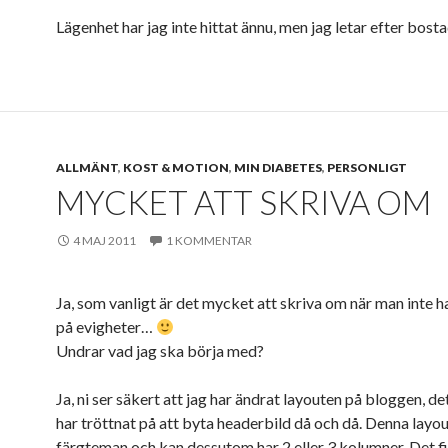
Lägenhet har jag inte hittat ännu, men jag letar efter bosta
ALLMÄNT
,
KOST & MOTION
,
MIN DIABETES
,
PERSONLIGT
MYCKET ATT SKRIVA OM
4 MAJ 2011
1 KOMMENTAR
Ja, som vanligt är det mycket att skriva om när man inte 
på evigheter…
Undrar vad jag ska börja med?
Ja, ni ser säkert att jag har ändrat layouten på bloggen, de
har tröttnat på att byta headerbild då och då. Denna layou
färgteman och kan dessutom har 2 eller 3 kolumner. Det f