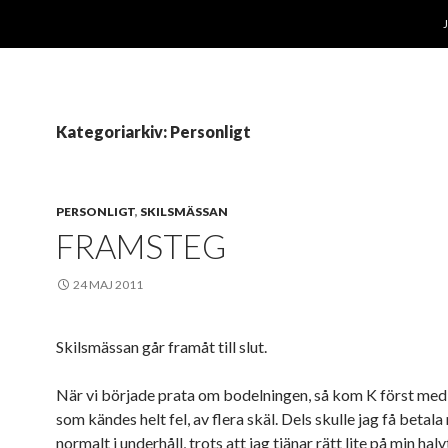
Kategoriarkiv: Personligt
PERSONLIGT
,
SKILSMÄSSAN
FRAMSTEG
24 MAJ 2011
Skilsmässan går framåt till slut.
När vi började prata om bodelningen, så kom K först med 
som kändes helt fel, av flera skäl. Dels skulle jag få betala
normalt i underhåll, trots att jag tjänar rätt lite på min halv