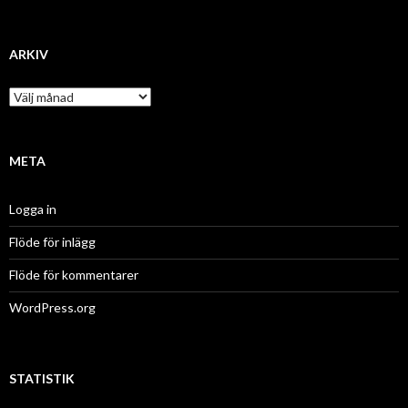
a
t
e
g
ARKIV
o
r
A
i
r
e
k
r
i
v
META
Logga in
Flöde för inlägg
Flöde för kommentarer
WordPress.org
STATISTIK