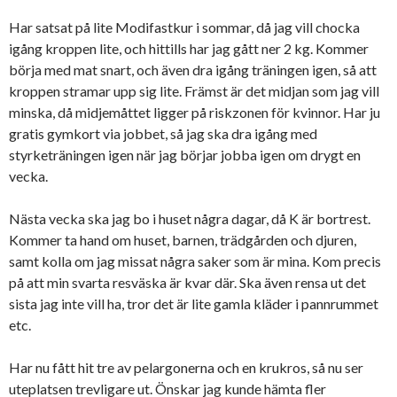
Har satsat på lite Modifastkur i sommar, då jag vill chocka
igång kroppen lite, och hittills har jag gått ner 2 kg. Kommer
börja med mat snart, och även dra igång träningen igen, så att
kroppen stramar upp sig lite. Främst är det midjan som jag vill
minska, då midjemåttet ligger på riskzonen för kvinnor. Har ju
gratis gymkort via jobbet, så jag ska dra igång med
styrketräningen igen när jag börjar jobba igen om drygt en
vecka.
Nästa vecka ska jag bo i huset några dagar, då K är bortrest.
Kommer ta hand om huset, barnen, trädgården och djuren,
samt kolla om jag missat några saker som är mina. Kom precis
på att min svarta resväska är kvar där. Ska även rensa ut det
sista jag inte vill ha, tror det är lite gamla kläder i pannrummet
etc.
Har nu fått hit tre av pelargonerna och en krukros, så nu ser
uteplatsen trevligare ut. Önskar jag kunde hämta fler