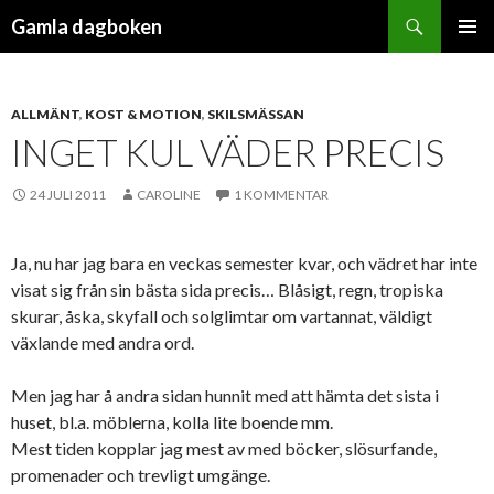
Sök
Gamla dagboken
HOPPA
PRIMÄR
TILL
MENY
INNEHÅLL
ALLMÄNT
,
KOST & MOTION
,
SKILSMÄSSAN
INGET KUL VÄDER PRECIS
24 JULI 2011
CAROLINE
1 KOMMENTAR
Ja, nu har jag bara en veckas semester kvar, och vädret har inte
visat sig från sin bästa sida precis… Blåsigt, regn, tropiska
skurar, åska, skyfall och solglimtar om vartannat, väldigt
växlande med andra ord.
Men jag har å andra sidan hunnit med att hämta det sista i
huset, bl.a. möblerna, kolla lite boende mm.
Mest tiden kopplar jag mest av med böcker, slösurfande,
promenader och trevligt umgänge.