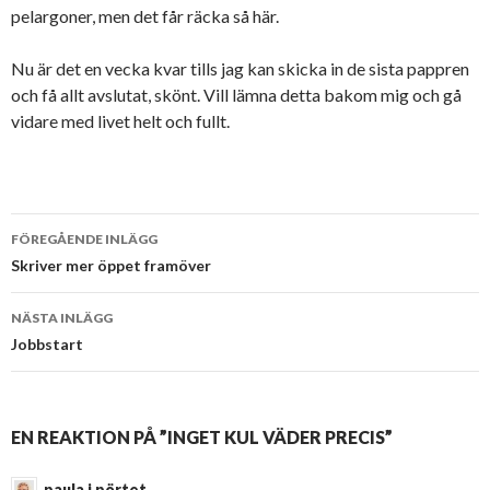
pelargoner, men det får räcka så här.
Nu är det en vecka kvar tills jag kan skicka in de sista pappren
och få allt avslutat, skönt. Vill lämna detta bakom mig och gå
vidare med livet helt och fullt.
FÖREGÅENDE INLÄGG
Inläggsnavigering
Skriver mer öppet framöver
NÄSTA INLÄGG
Jobbstart
EN REAKTION PÅ ”INGET KUL VÄDER PRECIS”
paula i pörtet