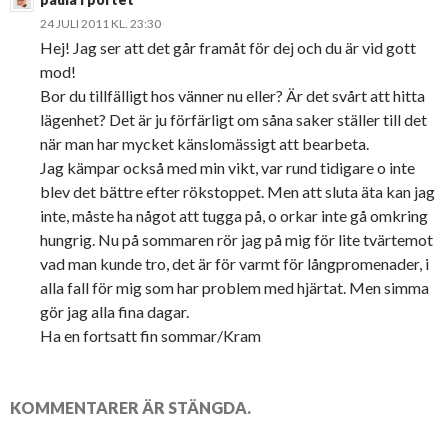
24 JULI 2011 KL. 23:30
Hej! Jag ser att det går framåt för dej och du är vid gott
mod!
Bor du tillfälligt hos vänner nu eller? Är det svårt att hitta
lägenhet? Det är ju förfärligt om såna saker ställer till det
när man har mycket känslomässigt att bearbeta.
Jag kämpar också med min vikt, var rund tidigare o inte
blev det bättre efter rökstoppet. Men att sluta äta kan jag
inte, måste ha något att tugga på, o orkar inte gå omkring
hungrig. Nu på sommaren rör jag på mig för lite tvärtemot
vad man kunde tro, det är för varmt för långpromenader, i
alla fall för mig som har problem med hjärtat. Men simma
gör jag alla fina dagar.
Ha en fortsatt fin sommar/Kram
KOMMENTARER ÄR STÄNGDA.