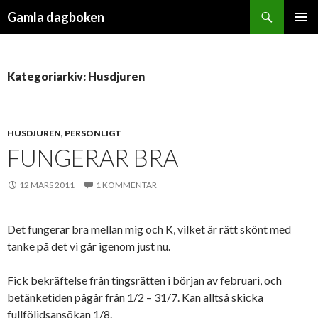
Sök
Gamla dagboken
HOPPA
PRIMÄR
TILL
MENY
INNEHÅLL
Kategoriarkiv: Husdjuren
HUSDJUREN
,
PERSONLIGT
FUNGERAR BRA
12 MARS 2011
1 KOMMENTAR
Det fungerar bra mellan mig och K, vilket är rätt skönt med
tanke på det vi går igenom just nu.
Fick bekräftelse från tingsrätten i början av februari, och
betänketiden pågår från 1/2 – 31/7. Kan alltså skicka
fullföljdsansökan 1/8.