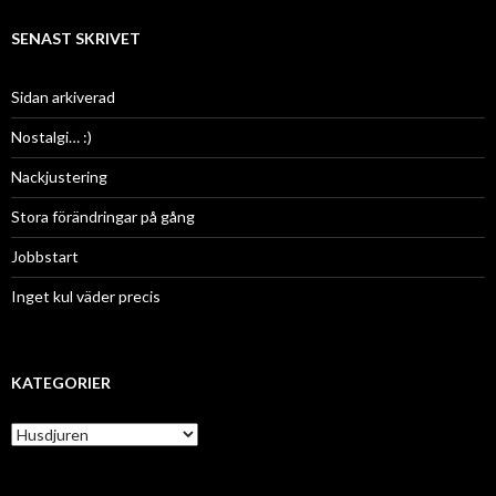
SENAST SKRIVET
Sidan arkiverad
Nostalgi… :)
Nackjustering
Stora förändringar på gång
Jobbstart
Inget kul väder precis
KATEGORIER
K
a
t
e