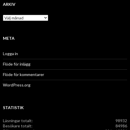
g
ARKIV
o
r
A
i
r
e
k
r
i
v
META
Logga in
Flöde för inlägg
Flöde för kommentarer
WordPress.org
STATISTIK
Läsningar totalt:
98932
Besökare totalt:
84986