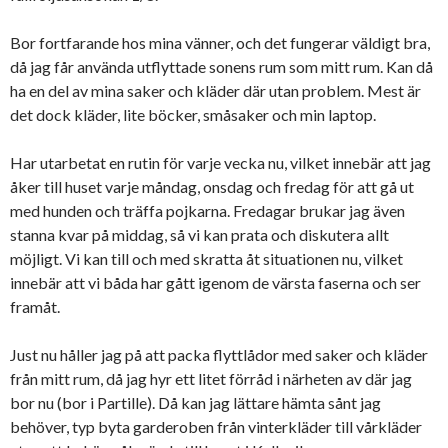
Bor fortfarande hos mina vänner, och det fungerar väldigt bra,
då jag får använda utflyttade sonens rum som mitt rum. Kan då
ha en del av mina saker och kläder där utan problem. Mest är
det dock kläder, lite böcker, småsaker och min laptop.
Har utarbetat en rutin för varje vecka nu, vilket innebär att jag
åker till huset varje måndag, onsdag och fredag för att gå ut
med hunden och träffa pojkarna. Fredagar brukar jag även
stanna kvar på middag, så vi kan prata och diskutera allt
möjligt. Vi kan till och med skratta åt situationen nu, vilket
innebär att vi båda har gått igenom de värsta faserna och ser
framåt.
Just nu håller jag på att packa flyttlådor med saker och kläder
från mitt rum, då jag hyr ett litet förråd i närheten av där jag
bor nu (bor i Partille). Då kan jag lättare hämta sånt jag
behöver, typ byta garderoben från vinterkläder till vårkläder