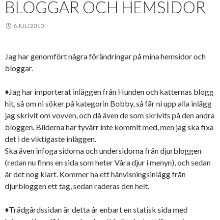
BLOGGAR OCH HEMSIDOR
6 JULI 2010
Jag har genomfört några förändringar på mina hemsidor och
bloggar.
♦Jag har importerat inläggen från Hunden och katternas blogg
hit, så om ni söker på kategorin Bobby, så får ni upp alla inlägg
jag skrivit om vovven, och då även de som skrivits på den andra
bloggen. Bilderna har tyvärr inte kommit med, men jag ska fixa
det i de viktigaste inläggen.
Ska även infoga sidorna och undersidorna från djurbloggen
(redan nu finns en sida som heter Våra djur i menyn), och sedan
är det nog klart. Kommer ha ett hänvisningsinlägg från
djurbloggen ett tag, sedan raderas den helt.
♦Trädgårdssidan är detta år enbart en statisk sida med