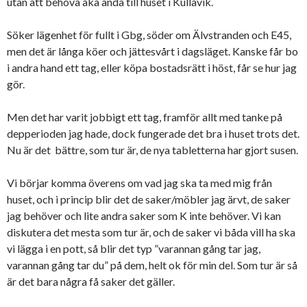
utan att behöva åka ända till huset i Kullavik.
Söker lägenhet för fullt i Gbg, söder om Älvstranden och E45,
men det är långa köer och jättesvårt i dagsläget. Kanske får bo
i andra hand ett tag, eller köpa bostadsrätt i höst, får se hur jag
gör.
Men det har varit jobbigt ett tag, framför allt med tanke på
depperioden jag hade, dock fungerade det bra i huset trots det.
Nu är det bättre, som tur är, de nya tabletterna har gjort susen.
Vi börjar komma överens om vad jag ska ta med mig från
huset, och i princip blir det de saker/möbler jag ärvt, de saker
jag behöver och lite andra saker som K inte behöver. Vi kan
diskutera det mesta som tur är, och de saker vi båda vill ha ska
vi lägga i en pott, så blir det typ ”varannan gång tar jag,
varannan gång tar du” på dem, helt ok för min del. Som tur är så
är det bara några få saker det gäller.