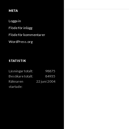
k
e
i
r
META
v
Logga in
Flöde för inlägg
Flöde för kommentarer
WordPress.org
STATISTIK
Läsningar totalt:
98875
Besökare totalt:
84935
Räknaren
22 juni 2004
startade: