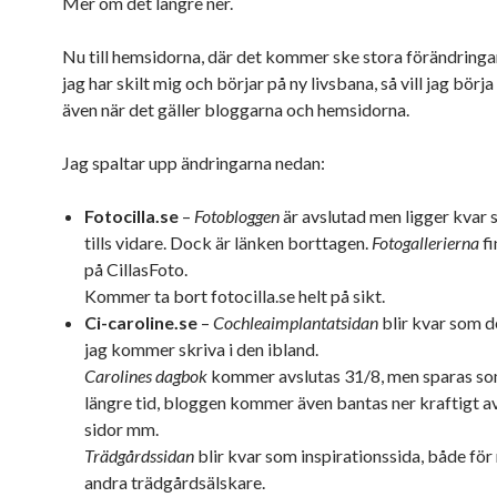
Mer om det längre ner.
Nu till hemsidorna, där det kommer ske stora förändringa
jag har skilt mig och börjar på ny livsbana, så vill jag börj
även när det gäller bloggarna och hemsidorna.
Jag spaltar upp ändringarna nedan:
Fotocilla.se
–
Fotobloggen
är avslutad men ligger kvar 
tills vidare. Dock är länken borttagen.
Fotogallerierna
fi
på CillasFoto.
Kommer ta bort fotocilla.se helt på sikt.
Ci-caroline.se
–
Cochleaimplantatsidan
blir kvar som d
jag kommer skriva i den ibland.
Carolines dagbok
kommer avslutas 31/8, men sparas so
längre tid, bloggen kommer även bantas ner kraftigt 
sidor mm.
Trädgårdssidan
blir kvar som inspirationssida, både för
andra trädgårdsälskare.