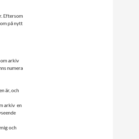
r. Eftersom
a om på nytt
som arkiv
nns numera
en är, och
m arkiv en
avseende
 mig och