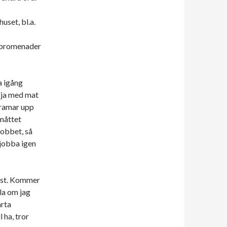
uset, bl.a.
, promenader
a igång
örja med mat
tramar upp
emåttet
jobbet, så
 jobba igen
rest. Kommer
la om jag
arta
l ha, tror