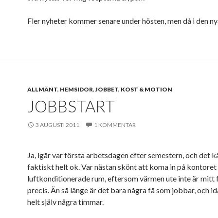
Fler nyheter kommer senare under hösten, men då i den ny
ALLMÄNT
,
HEMSIDOR
,
JOBBET
,
KOST & MOTION
JOBBSTART
3 AUGUSTI 2011
1 KOMMENTAR
Ja, igår var första arbetsdagen efter semestern, och det 
faktiskt helt ok. Var nästan skönt att koma in på kontoret t
luftkonditionerade rum, eftersom värmen ute inte är mitt 
precis. Än så länge är det bara några få som jobbar, och id
helt själv några timmar.