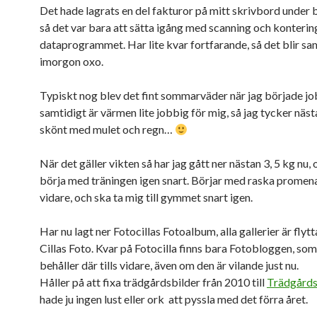
Det hade lagrats en del fakturor på mitt skrivbord under 
så det var bara att sätta igång med scanning och konterin
dataprogrammet. Har lite kvar fortfarande, så det blir s
imorgon oxo.
Typiskt nog blev det fint sommarväder när jag började j
samtidigt är värmen lite jobbig för mig, så jag tycker näst
skönt med mulet och regn…
När det gäller vikten så har jag gått ner nästan 3, 5 kg n
börja med träningen igen snart. Börjar med raska promenad
vidare, och ska ta mig till gymmet snart igen.
Har nu lagt ner Fotocillas Fotoalbum, alla gallerier är flytta
Cillas Foto. Kvar på Fotocilla finns bara Fotobloggen, som
behåller där tills vidare, även om den är vilande just nu.
Håller på att fixa trädgårdsbilder från 2010 till
Trädgårds
hade ju ingen lust eller ork att pyssla med det förra året.