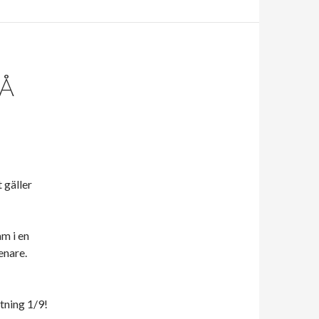
PÅ
 gäller
am i en
enare.
ttning 1/9!