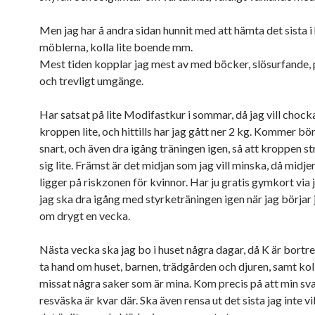
Men jag har å andra sidan hunnit med att hämta det sista i h
möblerna, kolla lite boende mm.
Mest tiden kopplar jag mest av med böcker, slösurfande
och trevligt umgänge.
Har satsat på lite Modifastkur i sommar, då jag vill chock
kroppen lite, och hittills har jag gått ner 2 kg. Kommer b
snart, och även dra igång träningen igen, så att kroppen s
sig lite. Främst är det midjan som jag vill minska, då midj
ligger på riskzonen för kvinnor. Har ju gratis gymkort via 
jag ska dra igång med styrketräningen igen när jag börjar
om drygt en vecka.
Nästa vecka ska jag bo i huset några dagar, då K är bort
ta hand om huset, barnen, trädgården och djuren, samt kol
missat några saker som är mina. Kom precis på att min sv
resväska är kvar där. Ska även rensa ut det sista jag inte vil