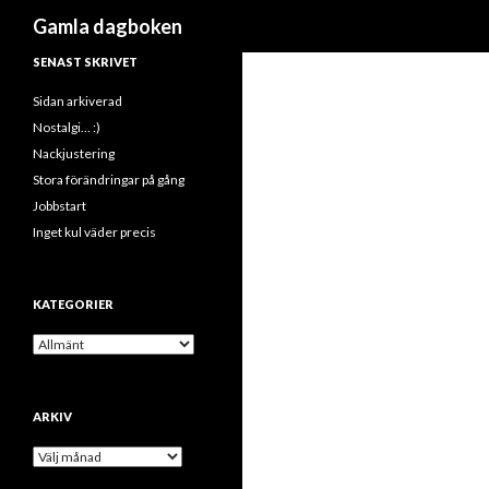
Sök
Gamla dagboken
SENAST SKRIVET
Sidan arkiverad
Nostalgi… :)
Nackjustering
Stora förändringar på gång
Jobbstart
Inget kul väder precis
KATEGORIER
K
a
t
e
ARKIV
g
o
A
r
r
i