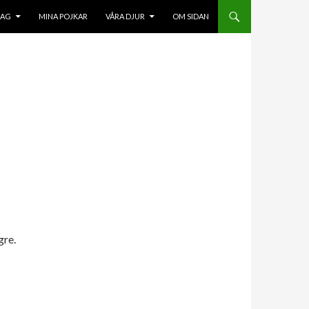
HOPPA TILL INNEHÅLL
JAG
MINA POJKAR
VÅRA DJUR
OM SIDAN
gre.