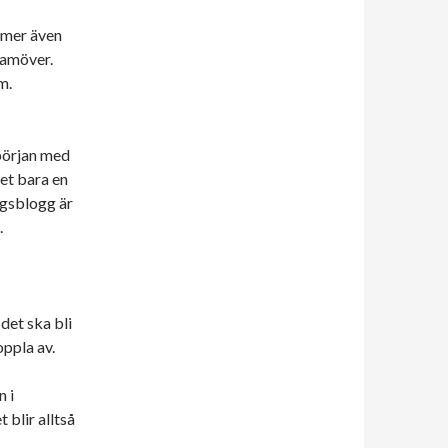
mmer även
framöver.
m.
 början med
det bara en
agsblogg är
.
 det ska bli
ppla av.
n i
 blir alltså