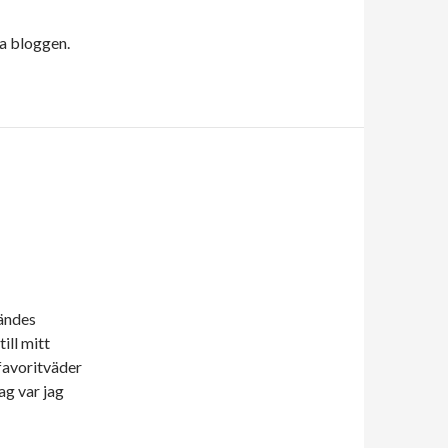
a bloggen.
kändes
ill mitt
favoritväder
ag var jag