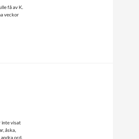
lle få av K.
na veckor
S
 inte visat
r, åska,
 andra ord.