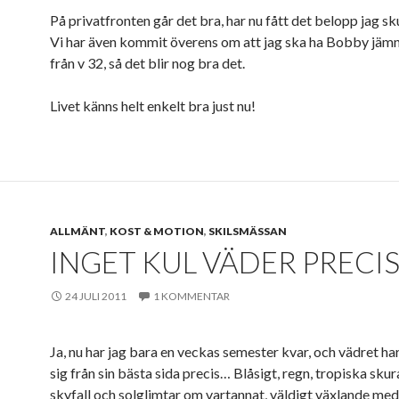
På privatfronten går det bra, har nu fått det belopp jag sku
Vi har även kommit överens om att jag ska ha Bobby jäm
från v 32, så det blir nog bra det.
Livet känns helt enkelt bra just nu!
ALLMÄNT
,
KOST & MOTION
,
SKILSMÄSSAN
INGET KUL VÄDER PRECI
24 JULI 2011
1 KOMMENTAR
Ja, nu har jag bara en veckas semester kvar, och vädret har
sig från sin bästa sida precis… Blåsigt, regn, tropiska skura
skyfall och solglimtar om vartannat, väldigt växlande med