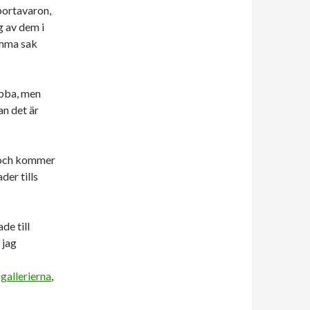
bortavaron,
g av dem i
amma sak
obba, men
an det är
u, och kommer
er tills
de till
 jag
gallerierna
,