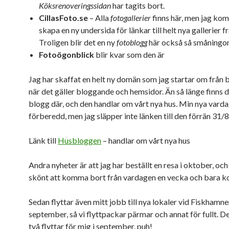
Köksrenoveringssidan
har tagits bort.
CillasFoto.se
– Alla
fotogallerier
finns här, men jag ko
skapa en ny undersida för länkar till helt nya gallerier 
Troligen blir det en ny
fotoblogg
här också så småningo
Fotoögonblick
blir kvar som den är
Jag har skaffat en helt ny domän som jag startar om från
när det gäller bloggande och hemsidor. Än så länge finns 
blogg där, och den handlar om vårt nya hus. Min nya vard
förberedd, men jag släpper inte länken till den förrän 31/8
Länk till
Husbloggen
– handlar om vårt nya hus
Andra nyheter är att jag har beställt en resa i oktober, och
skönt att komma bort från vardagen en vecka och bara ko
Sedan flyttar även mitt jobb till nya lokaler vid Fiskhamne
september, så vi flyttpackar pärmar och annat för fullt. Det
två flyttar för mig i september, puh!