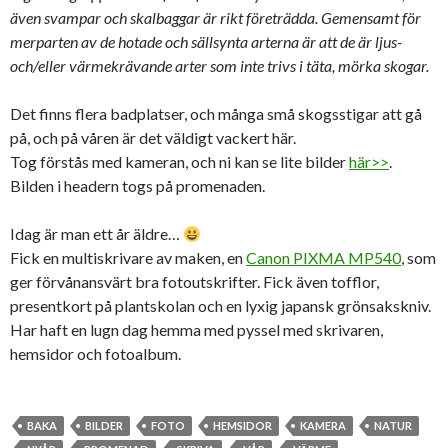
även svampar och skalbaggar är rikt företrädda. Gemensamt för
merparten av de hotade och sällsynta arterna är att de är ljus-
och/eller värmekrävande arter som inte trivs i täta, mörka skogar.
Det finns flera badplatser, och många små skogsstigar att gå
på, och på våren är det väldigt vackert här.
Tog förstås med kameran, och ni kan se lite bilder
här>>
.
Bilden i headern togs på promenaden.
Idag är man ett år äldre…
Fick en multiskrivare av maken, en
Canon PIXMA MP540
, som
ger förvånansvärt bra fotoutskrifter. Fick även tofflor,
presentkort på plantskolan och en lyxig japansk grönsakskniv.
Har haft en lugn dag hemma med pyssel med skrivaren,
hemsidor och fotoalbum.
BAKA
BILDER
FOTO
HEMSIDOR
KAMERA
NATUR