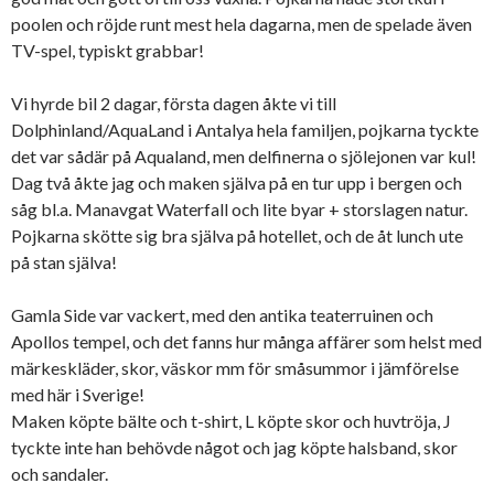
poolen och röjde runt mest hela dagarna, men de spelade även
TV-spel, typiskt grabbar!
Vi hyrde bil 2 dagar, första dagen åkte vi till
Dolphinland/AquaLand i Antalya hela familjen, pojkarna tyckte
det var sådär på Aqualand, men delfinerna o sjölejonen var kul!
Dag två åkte jag och maken själva på en tur upp i bergen och
såg bl.a. Manavgat Waterfall och lite byar + storslagen natur.
Pojkarna skötte sig bra själva på hotellet, och de åt lunch ute
på stan själva!
Gamla Side var vackert, med den antika teaterruinen och
Apollos tempel, och det fanns hur många affärer som helst med
märkeskläder, skor, väskor mm för småsummor i jämförelse
med här i Sverige!
Maken köpte bälte och t-shirt, L köpte skor och huvtröja, J
tyckte inte han behövde något och jag köpte halsband, skor
och sandaler.