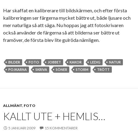
Har skaffat en kalibrerare till bildskärmen, och efter första
kalibreringen ser färgerna mycket bättre ut, både ljusare och
mer naturliga så att säga. Nu hoppas jag att fotoskrivaren
också använder de färgerna så att bilderna ser bättre ut
framöver, de första blev lite gulröda nämligen.
BILDER
FOTO
JOBBET
KAKOR
LEDIG
NATUR
POJKARNA
SKRIVA
SÖNER
STORM
TRÖTT
ALLMÄNT
,
FOTO
KALLT UTE + HEMLIS…
5 JANUARI 2009
15 KOMMENTARER