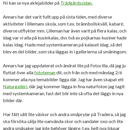
Ni kan se nya aklejabilder på
Trädgårdssidan.
Annars har det varit fullt upp på sista tiden, med diverse
aktiviteter i lillemans skola, som t.ex. brännbollskväll, kabaré,
diverse utflykter mm. Lilleman har även varit på flera kalas, och
idag var vi alla på kusinkalas, dvs två av pojkarnas kusiner hade
kalas idag. Hade med systemkameran på kalaset idag, så det
blev en del bilder, som ska läggas in i gallerierna så småningom.
Annars har jag uppdaterat och ändrat lite på Fotocilla, då jag ju
flyttat över alla
fototeman
dit, och från och med måndag 2/6
kommer alla nya temabilder ligga där. Jag har även skapat ett
Naturgalleri
, där jag kommer lägga in fina naturfoton jag tagit
med systemkameran, fast det blir inte så ofta det läggs in nya
bilder där.
Har fått sålt lite väskor och andra småprylar på Tradera, så jag
ska försöka sälja lite oanvända skor och sandaler oxo och lite
andra småsaker jag inte behöver längre, t.ex. helt nya blusar