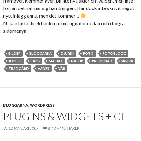
framöver. Kommer även bli lite nya sidor om valpen, men inte
förrän det närmar sig hämtningen. Har dock inte skrivit något
nytt inlägg ännu, men det kommer…
Ni kan hitta direktlänken i min signatur nedan och i högra
sidomenyn.
BILDER
BLOGGARNA
DJUREN
FOTO
FOTOBLOGG
JOBBET
LÄNK
MACRO
NATUR
PROMENAD
SKRIVA
TRÄDGÅRD
VÄDER
VÅR
BLOGGARNA
,
WORDPRESS
PLUGINS & WIDGETS + CI
12 JANUARI 2009
8 KOMMENTARER