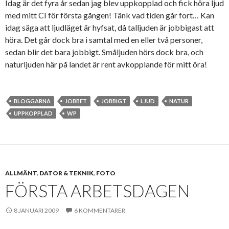
Idag är det fyra år sedan jag blev uppkopplad och fick höra ljud
med mitt CI för första gången! Tänk vad tiden går fort… Kan
idag säga att ljudläget är hyfsat, då talljuden är jobbigast att
höra. Det går dock bra i samtal med en eller två personer,
sedan blir det bara jobbigt. Småljuden hörs dock bra, och
naturljuden här på landet är rent avkopplande för mitt öra!
BLOGGARNA
JOBBET
JOBBIGT
LJUD
NATUR
UPPKOPPLAD
WP
ALLMÄNT
,
DATOR & TEKNIK
,
FOTO
FÖRSTA ARBETSDAGEN
8 JANUARI 2009
6 KOMMENTARER