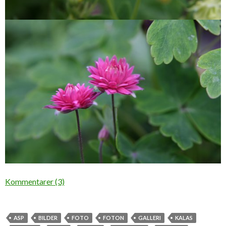
Kommentarer (3)
ASP
BILDER
FOTO
FOTON
GALLERI
KALAS