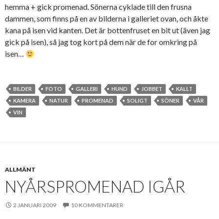
hemma + gick promenad. Sönerna cyklade till den frusna
dammen, som finns på en av bilderna i galleriet ovan, och åkte
kana på isen vid kanten. Det är bottenfruset en bit ut (även jag
gick på isen), så jag tog kort på dem när de for omkring på
isen…
BILDER
FOTO
GALLERI
HUND
JOBBET
KALLT
KAMERA
NATUR
PROMENAD
SOLIGT
SÖNER
VÅR
VIN
ALLMÄNT
NYÅRSPROMENAD IGÅR
2 JANUARI 2009
10 KOMMENTARER