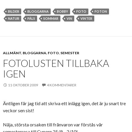
BILDER
BLOGGARNA
BOBBY
FOTO
FOTON
NATUR
PÄLS
SOMMAR
VIN
VINTER
ALLMÄNT
,
BLOGGARNA
,
FOTO
,
SEMESTER
FOTOLUSTEN TILLBAKA
IGEN
11 OKTOBER 2009
4 KOMMENTARER
Äntligen får jag tid att skriva ett inlägg igen, det är ju snart tre
veckor sen sist!
Nåja, största orsaken till frånvaron var förstås vår
semesterresa till Cypern 25/9 – 2/10!