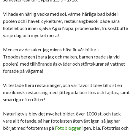
Vi hade en härlig vecka med sol, värme, härliga bad både i
poolen och i havet, cykelturer, restaurangbesök både nära
hotellet och inne i själva Agia Napa, promenader, frukostbuffé
varje dag och mycket mera!
Men en av de saker jag minns bäst är vår biltur i
Troodosbergen (bara jag och maken, barnen roade sig vid
poolen), med tillhörande åskväder och störtskurar så vattnet
forsade på vägarna!
Vi testade flera restauranger, och vår favorit blev till sist en
mexikansk restaurang med jättegoda burritos och fajitas, samt
smarriga efterrätter!
Naturligtvis blev det mycket bilder, över 1000 st, och tack
vare allt fotande, så har fotolusten återvänt igen, så jag har
börjat med fototeman på
Fotobloggen
igen, bl.a. Fototriss och