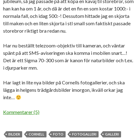
jubileum, så jag passade på att köpa en kavaj til storebror, som
han kan ha om 1 år, och då är det en fin en som kostar 1000:- i
normala fall, och idag 500:-! Dessutom hittade jag en skjorta
till maken och en liten skjorta i stl small som faktiskt passade
storebror riktigt bra redan nu.
Har nu beställt telezoom-objektiv till kameran, och väntar
spänt på att SMS-aviseringen ska komma i mobilen snart…!
Det är ett Sigma 70-300 som är kanon för naturbilder och t.ex.
i djurparker mm.
Har lagt in lite nya bilder på Cornells fotogallerier, och ska
lägga in helgens trädgårdsbilder imorgon, ikväll orkar jag
inte…
Kommentarer (5)
BILDER
CORNELL
FOTO
FOTOGALLERI
GALLERI