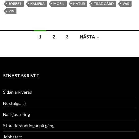
JOBBET
KAMERA
MOBIL
NATUR
TRÄDGÅRD
VÅR
VIN
1
2
3
NÄSTA →
Inläggsnavigering
SENAST SKRIVET
Sidan arkiverad
Nostalgi… :)
Nackjustering
Stora förändringar på gång
Jobbstart