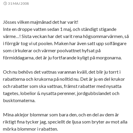
31 MAJ 2008
Jösses vilken majmånad det har varit!
Inte en droppe vatten sedan 1 maj, och ständigt stigande
värme…! Sista veckan har det varit rena högsommarvärmen, så
i förrgår tog vi ut poolen. Maken har även satt upp solfångare
som cirkulerar och värmer poolvattnet hyfsat på
förmiddagarna, det är ju fortfarande kyligt på morgonarna.
Och nu behövs det vattnas varannan kväll, det blir ju torrt i
rabatterna och krukorna på nolltid nu. Det är ju en del krukor
och rabatter som ska vattnas, främst rabatter med nysatta
tagetes, lobelior & nysatta perenner, jordgubbslandet och
busktomaterna.
Mina aklejor blommar som bara den, och en del av dem är
riktigt fina tycker jag, speciellt de ljusa som bryter av mot alla
mörka blommor i rabatten.