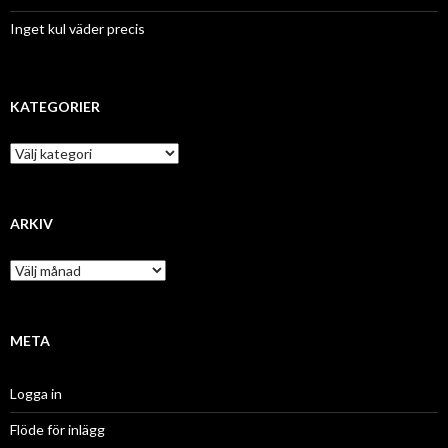
Inget kul väder precis
KATEGORIER
K
a
t
e
g
ARKIV
o
r
A
i
r
e
k
r
i
v
META
Logga in
Flöde för inlägg