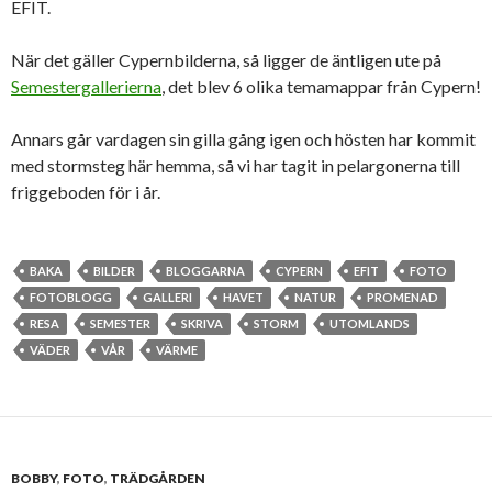
EFIT.
När det gäller Cypernbilderna, så ligger de äntligen ute på
Semestergallerierna
, det blev 6 olika temamappar från Cypern!
Annars går vardagen sin gilla gång igen och hösten har kommit
med stormsteg här hemma, så vi har tagit in pelargonerna till
friggeboden för i år.
BAKA
BILDER
BLOGGARNA
CYPERN
EFIT
FOTO
FOTOBLOGG
GALLERI
HAVET
NATUR
PROMENAD
RESA
SEMESTER
SKRIVA
STORM
UTOMLANDS
VÄDER
VÅR
VÄRME
BOBBY
,
FOTO
,
TRÄDGÅRDEN