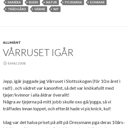
KAMERA
KUSIN
NATUR
POJKARNA
SOMMAR
TRÄDGÅRD
VÄRME
WP
ALLMÄNT
VÅRRUSET IGÅR
8 MAJ 2008
Jepp, igår joggade jag Vårruset i Slottsskogen (för 10:e året i
rad!) , och vädret var kanonfint, så det var knökafullt med
tjejer/kvinnor i alla åldrar överallt!
Några av tjejerna på mitt jobb skulle oxo gå/jogga, så vi
träffades innan loppet, och efteråt hade vi picknick, kul!
Idag var det halva priset på allt på Dressmann pga deras 10års-