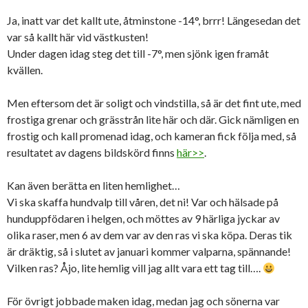
Ja, inatt var det kallt ute, åtminstone -14°, brrr! Längesedan det
var så kallt här vid västkusten!
Under dagen idag steg det till -7°, men sjönk igen framåt
kvällen.
Men eftersom det är soligt och vindstilla, så är det fint ute, med
frostiga grenar och grässtrån lite här och där. Gick nämligen en
frostig och kall promenad idag, och kameran fick följa med, så
resultatet av dagens bildskörd finns
här>>
.
Kan även berätta en liten hemlighet…
Vi ska skaffa hundvalp till våren, det ni! Var och hälsade på
hunduppfödaren i helgen, och möttes av 9 härliga jyckar av
olika raser, men 6 av dem var av den ras vi ska köpa. Deras tik
är dräktig, så i slutet av januari kommer valparna, spännande!
Vilken ras? Åjo, lite hemlig vill jag allt vara ett tag till….
För övrigt jobbade maken idag, medan jag och sönerna var