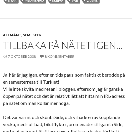
NYÅR
PROMENAD
SKRIVA
VÅR
VÄRME
ALLMÄNT
,
SEMESTER
TILLBAKA PÅ NÄTET IGEN…
7 OKTOBER 2008
8 KOMMENTARER
Ja, här är jag igen, efter en tids paus, som faktiskt berodde på
en semesterresa till Turkiet!
Ville inte skylta med resan i bloggen, eftersom jag är ganska
öppen på nätet och det är relativt lätt att hitta min IRL-adress
på nätet om man kollar mer noga.
Det var varmt och skönt i Side, och vi hade en avkopplande
vecka, med sol, bad, bilutflykter, promenader till gamla Side,
god mat och gott öl till oss vuxna. Pojkarna hade störtkul i