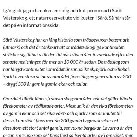
Igår gick jag och maken en solig och kall promenad i Särö
Västerskog, ett naturreservat ute vid kusten i Särö. Så här står
det på en informationssida:
Särö Västerskog har en lång historia som trädbevuxen betesmark
(utmark) och det är tänkbart att områdets skogliga kontinuitet
sträcker sig tillbaka till den tid när träden åter invandrade efter den
senaste nedisningen för mer än 10 000 år sedan. De trädslag som
har längst kontinuitet i området är sannolikt ek, björk och klibbal.
Spritt över stora delar av området finns idag en generation av 200
– drygt 300 år gamla gamla ekar och tallar.
Området tillhör länets främsta skogsområden när det gäller kända
förekomster av rödlistade arter. Mest unik är den rika förekomsten
av gamla ekar och det rika växt- och djurliv som är knutet till
dessa. I området finns mer än 200 gamla hagmarksekar och
dessutom ett stort antal gamla, senvuxna bergekar. Lavarna är den
organismgrupp som det finns flest sällsynta arter av i området, men