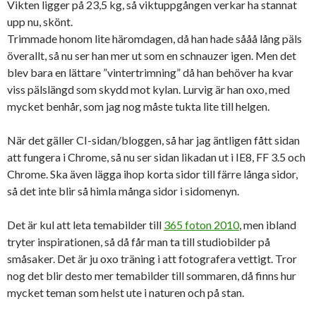
Vikten ligger på 23,5 kg, så viktuppgången verkar ha stannat
upp nu, skönt.
Trimmade honom lite häromdagen, då han hade sååå lång päls
överallt, så nu ser han mer ut som en schnauzer igen. Men det
blev bara en lättare ”vintertrimning” då han behöver ha kvar
viss pälslängd som skydd mot kylan. Lurvig är han oxo, med
mycket benhår, som jag nog måste tukta lite till helgen.
När det gäller CI-sidan/bloggen, så har jag äntligen fått sidan
att fungera i Chrome, så nu ser sidan likadan ut i IE8, FF 3.5 och
Chrome. Ska även lägga ihop korta sidor till färre långa sidor,
så det inte blir så himla många sidor i sidomenyn.
Det är kul att leta temabilder till
365 foton 2010
, men ibland
tryter inspirationen, så då får man ta till studiobilder på
småsaker. Det är ju oxo träning i att fotografera vettigt. Tror
nog det blir desto mer temabilder till sommaren, då finns hur
mycket teman som helst ute i naturen och på stan.