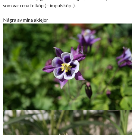
som var rena felköp (= impulsköp..).
Några av mina aklejor