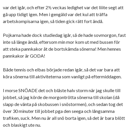
var det igår, och efter 2½ veckas ledighet var det liiite segt att
gå upp tidigt igen. Men i gengäld var det kul att träffa
arbetskompisarna igen, så tiden gick rätt fort ändå.
Pojkarna hade dock studiedag igår, så de hade sovmorgon, fast
inte så länge ändå, eftersom min mor kom ut med bussen för
att steka pannkakor åt de bortskämda sönerna! Men hennes
pannkakor är GODA!
Både tennis och elbas började redan igår, så det var bara att
köra sönerna till aktiviteterna som vanligt på eftermiddagen.
I morse SNÖADE det och blåste halv storm när jag skulle till
jobbet, så jag körde de morgontrötta sönerna till skolan (då
slapp de vänta på skobussen i snöstormen), och sedan tog det
över 30 minuter till jobbet pga den seega och långsamma
trafiken, suck. Men nu är all snö borta igen, så det är bara blött
och blaskigt ute nu.