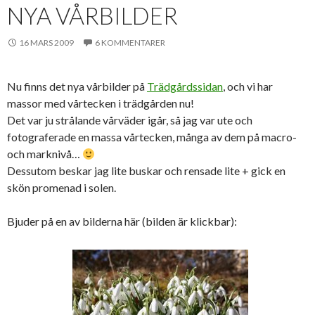
NYA VÅRBILDER
16 MARS 2009
6 KOMMENTARER
Nu finns det nya vårbilder på
Trädgårdssidan
, och vi har
massor med vårtecken i trädgården nu!
Det var ju strålande vårväder igår, så jag var ute och
fotograferade en massa vårtecken, många av dem på macro-
och marknivå…
Dessutom beskar jag lite buskar och rensade lite + gick en
skön promenad i solen.
Bjuder på en av bilderna här (bilden är klickbar):