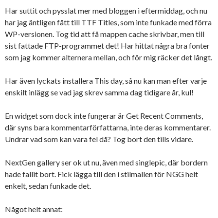
Har suttit och pysslat mer med bloggen i eftermiddag, och nu
har jag äntligen fått till TTF Titles, som inte funkade med förra
WP-versionen. Tog tid att få mappen cache skrivbar, men till
sist fattade FTP-programmet det! Har hittat några bra fonter
som jag kommer alternera mellan, och för mig räcker det långt.
Har även lyckats installera This day, så nu kan man efter varje
enskilt inlägg se vad jag skrev samma dag tidigare år, kul!
En widget som dock inte fungerar är Get Recent Comments,
där syns bara kommentarförfattarna, inte deras kommentarer.
Undrar vad som kan vara fel då? Tog bort den tills vidare.
NextGen gallery ser ok ut nu, även med singlepic, där bordern
hade fallit bort. Fick lägga till den i stilmallen för NGG helt
enkelt, sedan funkade det.
Något helt annat: