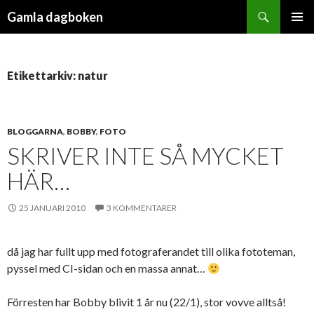
Sök
Gamla dagboken
HOPPA
PRIMÄR
TILL
MENY
INNEHÅLL
Etikettarkiv: natur
BLOGGARNA
,
BOBBY
,
FOTO
SKRIVER INTE SÅ MYCKET
HÄR…
25 JANUARI 2010
3 KOMMENTARER
då jag har fullt upp med fotograferandet till olika fototeman,
pyssel med CI-sidan och en massa annat…
Förresten har Bobby blivit 1 år nu (22/1), stor vovve alltså!