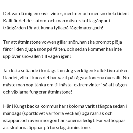
Det var då mig en envis vinter, med mer och mer snö hela tiden!
Kallt är det dessutom, och man måste skotta gångar i
trädgården för att kunna fylla på fågelmaten, puh!
Tur att åtminstone vovven gillar snön, han ska prompt plöja
fåror i den djupa snön på fälten, och sedan kommer han inte
upp över snövallen till vägen igen!
Ja, detta snöande i lördags lamslog verkligen kollektivtrafiken
i landet, vilket kaos det har varit på tågstationerna överallt. Nu
måste man nog tänka om till nästa ”extremvinter” så att tågen
och växlarna fungerar åtminstone!
Här i Kungsbacka kommun har skolorna varit stängda sedan i
måndags (sportlovet var förra veckan) pga rasrisk och
istappar, och även imorgon har sönerna ledigt. Får väl hoppas
att skolorna öppnar på torsdag åtminstone.