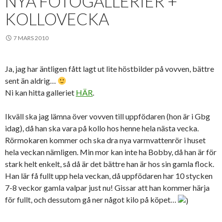
NYA FOTOGALLERIER +
KOLLOVECKA
7 MARS 2010
Ja, jag har äntligen fått lagt ut lite höstbilder på vovven, bättre
sent än aldrig…
Ni kan hitta galleriet
HÄR
.
Ikväll ska jag lämna över vovven till uppfödaren (hon är i Gbg
idag), då han ska vara på kollo hos henne hela nästa vecka.
Rörmokaren kommer och ska dra nya varmvattenrör i huset
hela veckan nämligen. Min mor kan inte ha Bobby, då han är för
stark helt enkelt, så då är det bättre han är hos sin gamla flock.
Han lär få fullt upp hela veckan, då uppfödaren har 10 stycken
7-8 veckor gamla valpar just nu! Gissar att han kommer härja
för fullt, och dessutom gå ner något kilo på köpet…