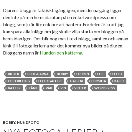
Djurens blogg är faktiskt igång igen, men denna gång ligger
den inte på min hemsida utan på en enkel wordpress.com-
blogg, som ju är lite enklare att hantera. Fördelen är ju att jag
kan spara alla inlägg om jag skulle vilja starta om bloggen på
hemsidan igen. Det blir nog mest textinlägg, samt en och annan
länk till fotogallerierna när det kommer nya bilder på djuren.
Bloggens namn är
Hunden och katterna
.
BILDER
BLOGGARNA
BOBBY
DJUREN
EFIT
FOTO
FOTOBLOGG
FOTOGALLERI
GALLERI
HEMSIDA
KALLT
KATTER
LÄNK
VÅR
VIN
VINTER
WORDPRESS
BOBBY
,
HUNDFOTO