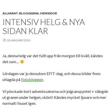
ALLMÄNT
,
BLOGGARNA
,
HEMSIDOR
INTENSIV HELG & NYA
SIDAN KLAR
18 JANUARI 2010
Ja, denna helg var det fullt upp från morgon till kväll, kändes
det som…
Lördagen var ju dessutom EFIT-dag, och dessa bilder finns
utlagda på
Fotobloggen
.
Vi plockade bort adventssakerna och julgranspyntet + slängde
ut granen under helgen, skönt! Kändes mycket ljusare och mer
normalt i huset igen.