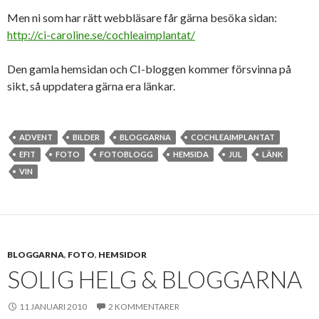
Men ni som har rätt webbläsare får gärna besöka sidan:
http://ci-caroline.se/cochleaimplantat/
Den gamla hemsidan och CI-bloggen kommer försvinna på
sikt, så uppdatera gärna era länkar.
ADVENT
BILDER
BLOGGARNA
COCHLEAIMPLANTAT
EFIT
FOTO
FOTOBLOGG
HEMSIDA
JUL
LÄNK
VIN
BLOGGARNA
,
FOTO
,
HEMSIDOR
SOLIG HELG & BLOGGARNA
11 JANUARI 2010
2 KOMMENTARER