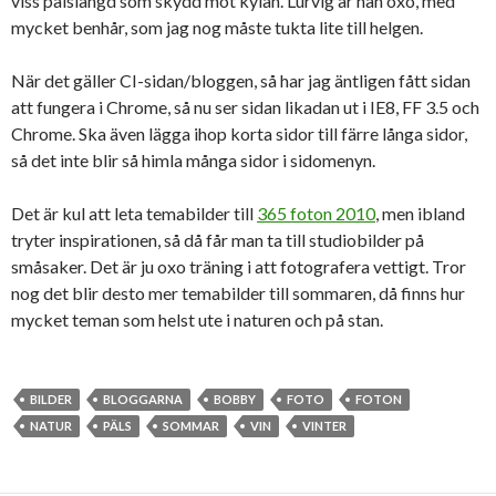
viss pälslängd som skydd mot kylan. Lurvig är han oxo, med
mycket benhår, som jag nog måste tukta lite till helgen.
När det gäller CI-sidan/bloggen, så har jag äntligen fått sidan
att fungera i Chrome, så nu ser sidan likadan ut i IE8, FF 3.5 och
Chrome. Ska även lägga ihop korta sidor till färre långa sidor,
så det inte blir så himla många sidor i sidomenyn.
Det är kul att leta temabilder till
365 foton 2010
, men ibland
tryter inspirationen, så då får man ta till studiobilder på
småsaker. Det är ju oxo träning i att fotografera vettigt. Tror
nog det blir desto mer temabilder till sommaren, då finns hur
mycket teman som helst ute i naturen och på stan.
BILDER
BLOGGARNA
BOBBY
FOTO
FOTON
NATUR
PÄLS
SOMMAR
VIN
VINTER