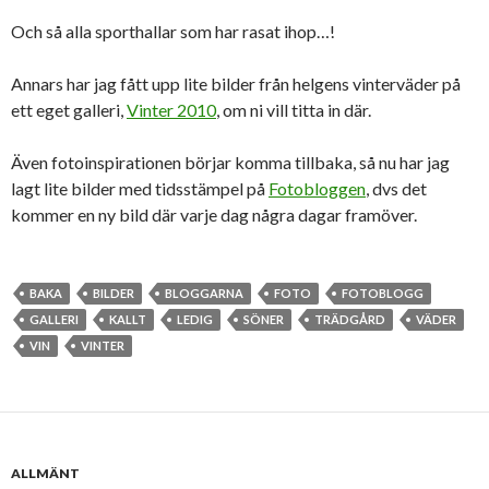
Och så alla sporthallar som har rasat ihop…!
Annars har jag fått upp lite bilder från helgens vinterväder på
ett eget galleri,
Vinter 2010
, om ni vill titta in där.
Även fotoinspirationen börjar komma tillbaka, så nu har jag
lagt lite bilder med tidsstämpel på
Fotobloggen
, dvs det
kommer en ny bild där varje dag några dagar framöver.
BAKA
BILDER
BLOGGARNA
FOTO
FOTOBLOGG
GALLERI
KALLT
LEDIG
SÖNER
TRÄDGÅRD
VÄDER
VIN
VINTER
ALLMÄNT