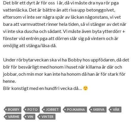
Det blir ett dyrt år för oss i år, då vi måste dra nya rör pga
vattenläcka. Det är bättre än att riva upp betonggolvet,
eftersom vi inte ser några spår av läckan någonstans, vi vet
bara att varmvattnet rinner hela tiden, så vi stänger av det när
vi inte ska duscha och sådant. Vi måste även byta ytterdörr +
fönster vid entrén pga att dörren slår sig på vintern och är
omöjlig att stänga/låsa då.
Under rörbytarveckan ska vi ha Bobby hos uppfödaren, då det
blir för besvärligt med honom i huset när killarna är där och
jobbar, och min mor kan inte ha honom då han är för stark för
henne.
Blir konstigt med en hundfri vecka då…
BOBBY
FOTO
JOBBET
POJKARNA
SKRIVA
VÅR
VÄRME
VIN
VINTER