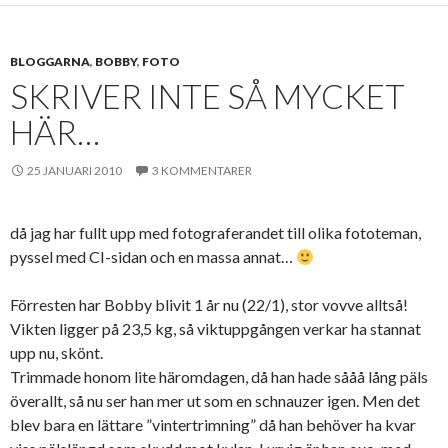
BLOGGARNA
,
BOBBY
,
FOTO
SKRIVER INTE SÅ MYCKET
HÄR…
25 JANUARI 2010
3 KOMMENTARER
då jag har fullt upp med fotograferandet till olika fototeman,
pyssel med CI-sidan och en massa annat…
Förresten har Bobby blivit 1 år nu (22/1), stor vovve alltså!
Vikten ligger på 23,5 kg, så viktuppgången verkar ha stannat
upp nu, skönt.
Trimmade honom lite häromdagen, då han hade sååå lång päls
överallt, så nu ser han mer ut som en schnauzer igen. Men det
blev bara en lättare ”vintertrimning” då han behöver ha kvar