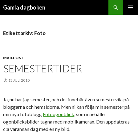
Sök
Gamla dagboken
HOPPA
PRIMÄR
TILL
MENY
INNEHÅLL
Etikettarkiv: Foto
MAILPOST
SEMESTERTIDER
13 JULI 2010
Ja, nu har jag semester, och det innebär även semestervila på
bloggarna och hemsidorna. Men ni kan följa min semester på
min nya fotoblogg
Fotoögonblick
, som innehåller
ögonblicksbilder tagna med mobilkameran. Den uppdateras
c:a varannan dag med en ny bild.