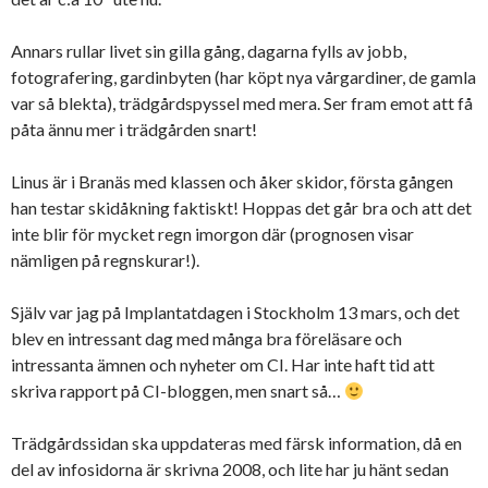
Annars rullar livet sin gilla gång, dagarna fylls av jobb,
fotografering, gardinbyten (har köpt nya vårgardiner, de gamla
var så blekta), trädgårdspyssel med mera. Ser fram emot att få
påta ännu mer i trädgården snart!
Linus är i Branäs med klassen och åker skidor, första gången
han testar skidåkning faktiskt! Hoppas det går bra och att det
inte blir för mycket regn imorgon där (prognosen visar
nämligen på regnskurar!).
Själv var jag på Implantatdagen i Stockholm 13 mars, och det
blev en intressant dag med många bra föreläsare och
intressanta ämnen och nyheter om CI. Har inte haft tid att
skriva rapport på CI-bloggen, men snart så…
Trädgårdssidan ska uppdateras med färsk information, då en
del av infosidorna är skrivna 2008, och lite har ju hänt sedan