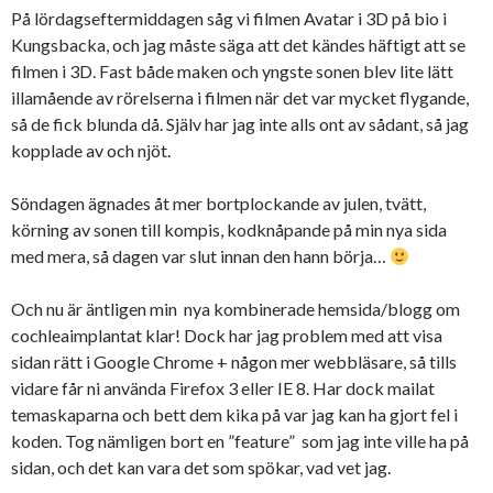
På lördagseftermiddagen såg vi filmen Avatar i 3D på bio i
Kungsbacka, och jag måste säga att det kändes häftigt att se
filmen i 3D. Fast både maken och yngste sonen blev lite lätt
illamående av rörelserna i filmen när det var mycket flygande,
så de fick blunda då. Själv har jag inte alls ont av sådant, så jag
kopplade av och njöt.
Söndagen ägnades åt mer bortplockande av julen, tvätt,
körning av sonen till kompis, kodknåpande på min nya sida
med mera, så dagen var slut innan den hann börja…
Och nu är äntligen min nya kombinerade hemsida/blogg om
cochleaimplantat klar! Dock har jag problem med att visa
sidan rätt i Google Chrome + någon mer webbläsare, så tills
vidare får ni använda Firefox 3 eller IE 8. Har dock mailat
temaskaparna och bett dem kika på var jag kan ha gjort fel i
koden. Tog nämligen bort en ”feature” som jag inte ville ha på
sidan, och det kan vara det som spökar, vad vet jag.