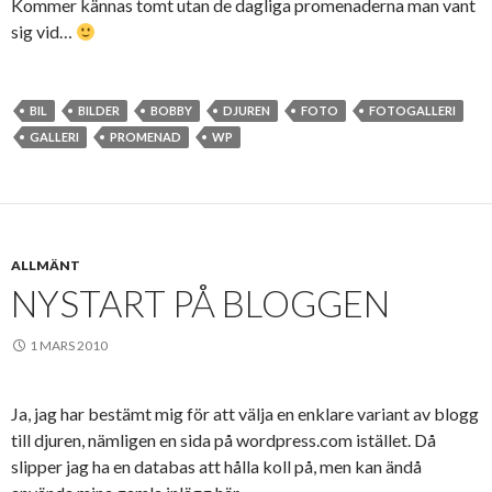
Kommer kännas tomt utan de dagliga promenaderna man vant
sig vid…
BIL
BILDER
BOBBY
DJUREN
FOTO
FOTOGALLERI
GALLERI
PROMENAD
WP
ALLMÄNT
NYSTART PÅ BLOGGEN
1 MARS 2010
Ja, jag har bestämt mig för att välja en enklare variant av blogg
till djuren, nämligen en sida på wordpress.com istället. Då
slipper jag ha en databas att hålla koll på, men kan ändå