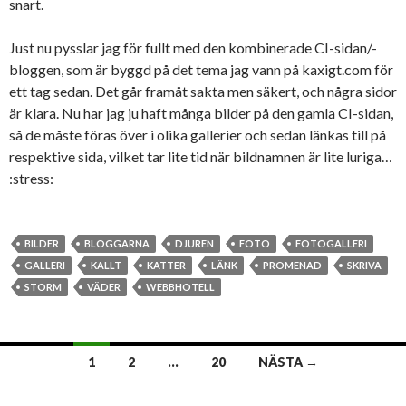
snart.
Just nu pysslar jag för fullt med den kombinerade CI-sidan/-
bloggen, som är byggd på det tema jag vann på kaxigt.com för
ett tag sedan. Det går framåt sakta men säkert, och några sidor
är klara. Nu har jag ju haft många bilder på den gamla CI-sidan,
så de måste föras över i olika gallerier och sedan länkas till på
respektive sida, vilket tar lite tid när bildnamnen är lite luriga…
:stress:
BILDER
BLOGGARNA
DJUREN
FOTO
FOTOGALLERI
GALLERI
KALLT
KATTER
LÄNK
PROMENAD
SKRIVA
STORM
VÄDER
WEBBHOTELL
1
2
…
20
NÄSTA →
Inläggsnavigering