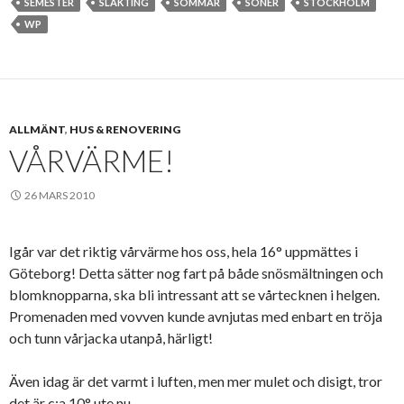
SEMESTER
SLÄKTING
SOMMAR
SÖNER
STOCKHOLM
WP
ALLMÄNT
,
HUS & RENOVERING
VÅRVÄRME!
26 MARS 2010
Igår var det riktig vårvärme hos oss, hela 16° uppmättes i
Göteborg! Detta sätter nog fart på både snösmältningen och
blomknopparna, ska bli intressant att se vårtecknen i helgen.
Promenaden med vovven kunde avnjutas med enbart en tröja
och tunn vårjacka utanpå, härligt!
Även idag är det varmt i luften, men mer mulet och disigt, tror
det är c:a 10° ute nu.