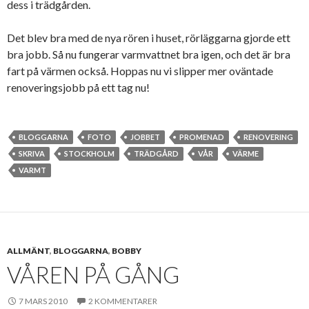
dess i trädgården.
Det blev bra med de nya rören i huset, rörläggarna gjorde ett
bra jobb. Så nu fungerar varmvattnet bra igen, och det är bra
fart på värmen också. Hoppas nu vi slipper mer oväntade
renoveringsjobb på ett tag nu!
BLOGGARNA
FOTO
JOBBET
PROMENAD
RENOVERING
SKRIVA
STOCKHOLM
TRÄDGÅRD
VÅR
VÄRME
VARMT
ALLMÄNT
,
BLOGGARNA
,
BOBBY
VÅREN PÅ GÅNG
7 MARS 2010
2 KOMMENTARER