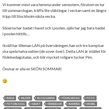
Vi kommer mest vara hemma under semestern, förutom en tur
till sommarstugan, träffa lite släktingar i veckan samt en längre
tripp till Stockholm nästa vecka.
Sönerna har badat i havet och i poolen, själv har jag bara badat
i poolen hittills…
Ikväll har lilleman LAN på övervåningen, han och tre kompisar
ska spela halva natten (de sover över). Detta LAN är istället för
födelsedagskalas, och blir mycket roligare tycker Pim.
Önskar er alla en SKÖN SOMMAR!
BADA
BILDER
BLOGGARNA
FÖDELSEDAG
FOTO
FOTOBLOGG
HAVET
HEMSIDOR
KAMERA
MOBIL