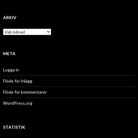
a
t
e
g
ARKIV
o
r
A
i
r
e
k
r
i
v
META
Logga in
Flöde för inlägg
Flöde för kommentarer
WordPress.org
STATISTIK