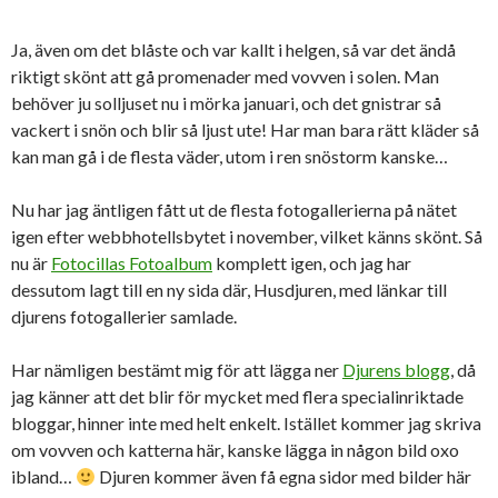
Ja, även om det blåste och var kallt i helgen, så var det ändå
riktigt skönt att gå promenader med vovven i solen. Man
behöver ju solljuset nu i mörka januari, och det gnistrar så
vackert i snön och blir så ljust ute! Har man bara rätt kläder så
kan man gå i de flesta väder, utom i ren snöstorm kanske…
Nu har jag äntligen fått ut de flesta fotogallerierna på nätet
igen efter webbhotellsbytet i november, vilket känns skönt. Så
nu är
Fotocillas Fotoalbum
komplett igen, och jag har
dessutom lagt till en ny sida där, Husdjuren, med länkar till
djurens fotogallerier samlade.
Har nämligen bestämt mig för att lägga ner
Djurens blogg
, då
jag känner att det blir för mycket med flera specialinriktade
bloggar, hinner inte med helt enkelt. Istället kommer jag skriva
om vovven och katterna här, kanske lägga in någon bild oxo
ibland…
Djuren kommer även få egna sidor med bilder här