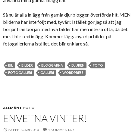
använda mina gamla inlägg här.
Så nu är alla inlägg från gamla djurbloggen överförda hit, MEN
bilderna har inte följt med, tyvärr. Istället gör jag så att jag
börjar från början med nya bilder här, men inte så ofta, då det
mest blir textinlägg. Kommer lägga nya djurbilder på
fotogallerierna istället, det blir enklare så.
BIL
BILDER
BLOGGARNA
DJUREN
FOTO
FOTOGALLERI
GALLERI
WORDPRESS
ALLMÄNT
,
FOTO
ENVETNA VINTER!
23 FEBRUARI 2010
1 KOMMENTAR