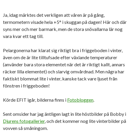
Ja, idag märktes det verkligen att våren är på gång,
termometern visade hela +5° i skuggan på dagen! Här och där
syns mer och mer barmark, men de stora snövallarna lär nog
vara kvar ett tag till.
Pelargonerna har klarat sig riktigt bra i friggeboden i vinter,
även om de är lite tilltufsade efter växlande temperaturer
(använder bara stora elementet när det är riktigt kallt, annars
räcker lilla elementet) och slarvig omvårdnad. Men några har
faktiskt blommat lite i vinter, kanske tack vare ljuset från
fönstren i friggeboden!
Körde EFIT igår, bilderna finns i
Fotobloggen
.
Sent omsider har jag äntligen lagt in lite höstbilder på Bobby i
Djurens fotogallerier
, och det kommer nog lite vinterbilder på
vovven så småningom.