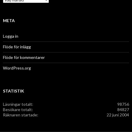
i
r
e
k
r
i
v
META
Logga in
Flöde för inlägg
Flöde för kommentarer
WordPress.org
STATISTIK
Läsningar totalt:
98756
Besökare totalt:
84827
Räknaren startade:
22 juni 2004