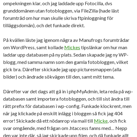
ompekningen klar, och jag laddade upp Fotocilla, dvs
grunddomänen utan fotobloggen, via FileZilla (hade läst
forumtråd om hur man skulle skriva ftpinloggning för
tilläggsdomän), och det funkade direkt.
På kvällen läste jag igenom några av Manufrogs forumtrådar
om WordPress, samt kollade
Mickes
tipslänkar om hur man
laddar upp databasen på ny plats. Sedan skapade jag ny WP-
blogg, med samma namn som den gamla fotobloggen, vilket
gick bra. Därefter skickade jag upp picturesmappen (alla
bilder) och ändrade sökvägen till den, samt mitt tema.
Därefter var det dags att gå in i phpMyAdmin, leta reda på wp-
databasen samt importera fotobloggen, och till sist ändra till
rätt prefix för databasen i wp-config. Funkade klockrent, men
när jag klickade på enskilt inlägg i bloggen så fick jag 404
error! Skickade då ett nödanrop via mail till
Micke
, och fick
svar omgående, med frågan om .htaccess fanns med… Nepp
den var inte där, så jag skickade upp filen, och då funkade allt