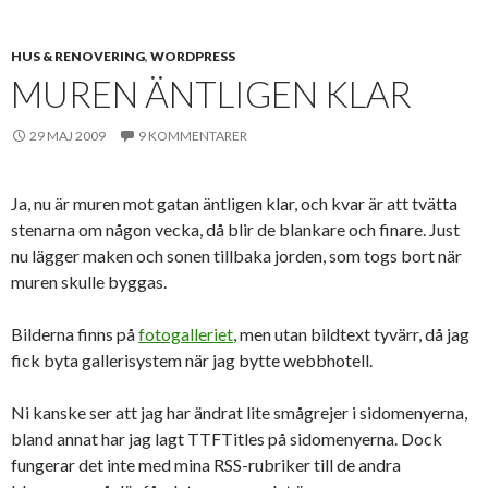
HUS & RENOVERING
,
WORDPRESS
MUREN ÄNTLIGEN KLAR
29 MAJ 2009
9 KOMMENTARER
Ja, nu är muren mot gatan äntligen klar, och kvar är att tvätta
stenarna om någon vecka, då blir de blankare och finare. Just
nu lägger maken och sonen tillbaka jorden, som togs bort när
muren skulle byggas.
Bilderna finns på
fotogalleriet
, men utan bildtext tyvärr, då jag
fick byta gallerisystem när jag bytte webbhotell.
Ni kanske ser att jag har ändrat lite smågrejer i sidomenyerna,
bland annat har jag lagt TTFTitles på sidomenyerna. Dock
fungerar det inte med mina RSS-rubriker till de andra