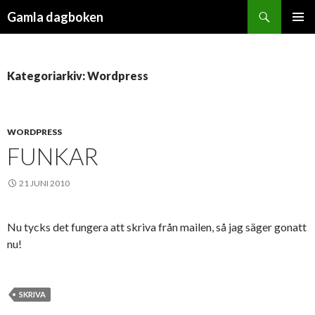
Sök
Gamla dagboken
HOPPA
PRIMÄR
TILL
MENY
INNEHÅLL
Kategoriarkiv: Wordpress
WORDPRESS
FUNKAR
21 JUNI 2010
Nu tycks det fungera att skriva från mailen, så jag säger gonatt
nu!
SKRIVA