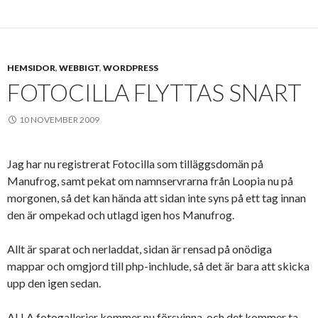
HEMSIDOR
,
WEBBIGT
,
WORDPRESS
FOTOCILLA FLYTTAS SNART
10 NOVEMBER 2009
Jag har nu registrerat Fotocilla som tilläggsdomän på
Manufrog, samt pekat om namnservrarna från Loopia nu på
morgonen, så det kan hända att sidan inte syns på ett tag innan
den är ompekad och utlagd igen hos Manufrog.
Allt är sparat och nerladdat, sidan är rensad på onödiga
mappar och omgjord till php-inchlude, så det är bara att skicka
upp den igen sedan.
ALLA fotogallerier kommer nu försvinna, och det kommer ta