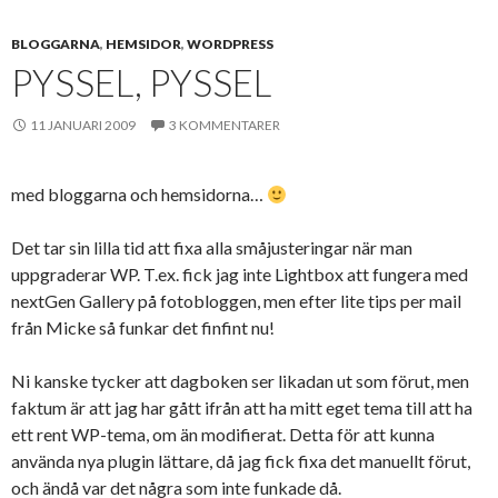
BLOGGARNA
,
HEMSIDOR
,
WORDPRESS
PYSSEL, PYSSEL
11 JANUARI 2009
3 KOMMENTARER
med bloggarna och hemsidorna…
Det tar sin lilla tid att fixa alla småjusteringar när man
uppgraderar WP. T.ex. fick jag inte Lightbox att fungera med
nextGen Gallery på fotobloggen, men efter lite tips per mail
från Micke så funkar det finfint nu!
Ni kanske tycker att dagboken ser likadan ut som förut, men
faktum är att jag har gått ifrån att ha mitt eget tema till att ha
ett rent WP-tema, om än modifierat. Detta för att kunna
använda nya plugin lättare, då jag fick fixa det manuellt förut,
och ändå var det några som inte funkade då.