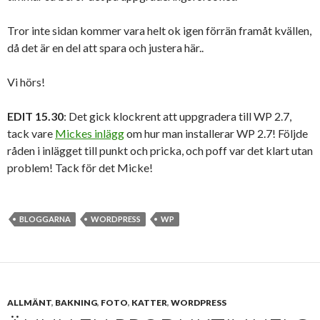
Tror inte sidan kommer vara helt ok igen förrän framåt kvällen,
då det är en del att spara och justera här..
Vi hörs!
EDIT 15.30
: Det gick klockrent att uppgradera till WP 2.7,
tack vare
Mickes inlägg
om hur man installerar WP 2.7! Följde
råden i inlägget till punkt och pricka, och poff var det klart utan
problem! Tack för det Micke!
BLOGGARNA
WORDPRESS
WP
ALLMÄNT
,
BAKNING
,
FOTO
,
KATTER
,
WORDPRESS