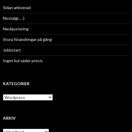
Sidan arkiverad
Nostalgi… :)
Nackjustering
Stora förändringar på gång
Jobbstart
Inget kul väder precis
KATEGORIER
K
a
t
e
g
ARKIV
o
r
A