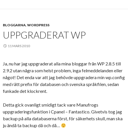
BLOGGARNA
,
WORDPRESS
UPPGRADERAT WP
11 MARS 2010
Ja, nu har jag uppgraderat alla mina bloggar från WP 2.8.5 till
2.9.2 utan några som helst problem, inga felmeddelanden eller
något! Det enda var att jag behövde uppgradera min wp.config
med rätt prefix för databasen och svenska språkfilen, sedan
funkade det klockrent.
Detta gick ovanligt smidigt tack vare Manufrogs
uppgraderingsfunktion i Cpanel – Fantastico. Givetvis tog jag
backup på alla databaserna först, för säkerhets skull, man ska
ju ändå ta backup då och då…