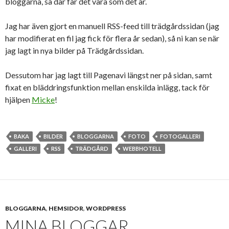
bloggarna, så där får det vara som det är.
Jag har även gjort en manuell RSS-feed till trädgårdssidan (jag
har modifierat en fil jag fick för flera år sedan), så ni kan se när
jag lagt in nya bilder på Trädgårdssidan.
Dessutom har jag lagt till Pagenavi längst ner på sidan, samt
fixat en bläddringsfunktion mellan enskilda inlägg, tack för
hjälpen
Micke
!
BAKA
BILDER
BLOGGARNA
FOTO
FOTOGALLERI
GALLERI
RSS
TRÄDGÅRD
WEBBHOTELL
BLOGGARNA
,
HEMSIDOR
,
WORDPRESS
MINA BLOGGAR