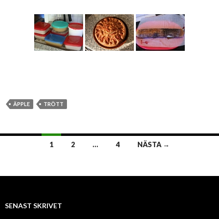
ÄPPLE
TRÖTT
1
2
…
4
NÄSTA →
Inläggsnavigering
SENAST SKRIVET