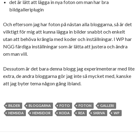
det är lätt att lägga in nya foton om man har bra
bildgalleriplugin
Och eftersom jag har foton på nästan alla bloggarna, så är det
vilktigt för mig att kunna lägga in bilder snabbt och enkelt
utan att behöva krångla med koder och inställningar. I WP har
NGG färdiga inställningar som är lätta att justera och ändra
om man vill.
Dessutom är det bara denna blogg jag experimenterar med lite
extra, de andra bloggarna gör jag inte så mycket med, kanske
att jag byter tema någon gång ibland.
BILDER
BLOGGARNA
FOTO
FOTON
GALLERI
HEMSIDA
HEMSIDOR
KODA
REA
SKRIVA
WP