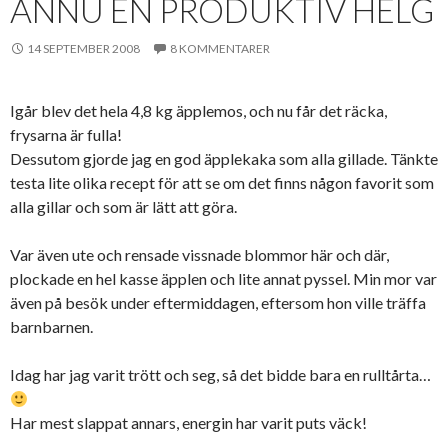
ÄNNU EN PRODUKTIV HELG
14 SEPTEMBER 2008
8 KOMMENTARER
Igår blev det hela 4,8 kg äpplemos, och nu får det räcka,
frysarna är fulla!
Dessutom gjorde jag en god äpplekaka som alla gillade. Tänkte
testa lite olika recept för att se om det finns någon favorit som
alla gillar och som är lätt att göra.
Var även ute och rensade vissnade blommor här och där,
plockade en hel kasse äpplen och lite annat pyssel. Min mor var
även på besök under eftermiddagen, eftersom hon ville träffa
barnbarnen.
Idag har jag varit trött och seg, så det bidde bara en rulltårta…
Har mest slappat annars, energin har varit puts väck!