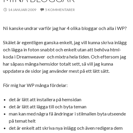
14 JANUARI 2009
5 KOMMENTARER
Ni kanske undrar varför jag har 4 olika bloggar och alla i WP?
Skälet är egentligen ganska enkelt, jag vill kunna skriva inlägg
och lägga in foton snabbt och enkelt utan att behöva html-
koda i Dreamweaver och mixtra hela tiden. Och eftersom jag
har såpass många hemsidor totalt sett, så vill jag kunna
uppdatera de sidor jag använder mest på ett lätt sätt.
För mig har WP många fördelar:
det är lätt att installera på hemsidan
det är lätt att lägga till och byta teman
man kan med några få ändringar i stilmallen byta utseende
på temat helt
det är enkelt att skriva nya inlägg och även redigera dem