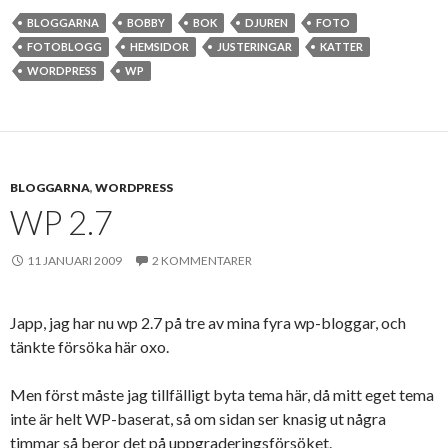
BLOGGARNA
BOBBY
BOK
DJUREN
FOTO
FOTOBLOGG
HEMSIDOR
JUSTERINGAR
KATTER
WORDPRESS
WP
BLOGGARNA
,
WORDPRESS
WP 2.7
11 JANUARI 2009
2 KOMMENTARER
Japp, jag har nu wp 2.7 på tre av mina fyra wp-bloggar, och
tänkte försöka här oxo.
Men först måste jag tillfälligt byta tema här, då mitt eget tema
inte är helt WP-baserat, så om sidan ser knasig ut några
timmar så beror det på uppgraderingsförsöket.