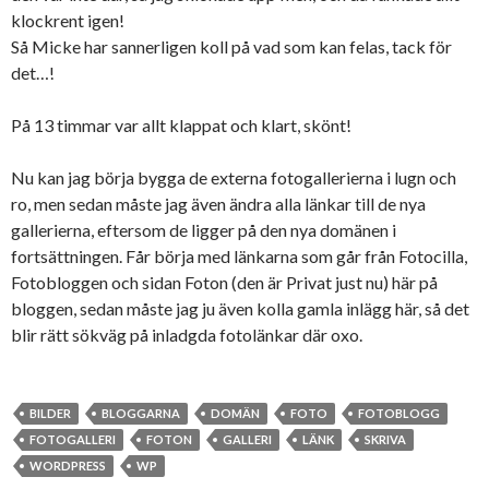
klockrent igen!
Så Micke har sannerligen koll på vad som kan felas, tack för
det…!
På 13 timmar var allt klappat och klart, skönt!
Nu kan jag börja bygga de externa fotogallerierna i lugn och
ro, men sedan måste jag även ändra alla länkar till de nya
gallerierna, eftersom de ligger på den nya domänen i
fortsättningen. Får börja med länkarna som går från Fotocilla,
Fotobloggen och sidan Foton (den är Privat just nu) här på
bloggen, sedan måste jag ju även kolla gamla inlägg här, så det
blir rätt sökväg på inladgda fotolänkar där oxo.
BILDER
BLOGGARNA
DOMÄN
FOTO
FOTOBLOGG
FOTOGALLERI
FOTON
GALLERI
LÄNK
SKRIVA
WORDPRESS
WP