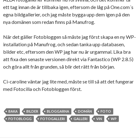
ett tag innan de är tillbaka igen, eftersom de låg på One.com´s
egna bildgallerier, och jag måste bygga upp dem igen på den
nya domänen som redan finns på Manufrog.
När det gäller Fotobloggen så måste jag först skapa en ny WP-
installation på Manufrog, och sedan tanka upp databasen,
bilder etc, eftersom den WP jag har nu är urgammal. Lika bra
att fixa den senaste versionen direkt via Fantastico (WP 2.8.5)
och göra allt från grunden, så blir det rätt från början.
Ci-caroline väntar jag lite med, måste se till så att det fungerar
med Fotocilla och Fotobloggen först.
BAKA
BILDER
BLOGGARNA
DOMÄN
FOTO
FOTOBLOGG
FOTOGALLERI
GALLERI
VIN
WP