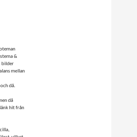
ototeman
agstema &
a bilder
balans mellan
 och då.
 men då
länk hit från
illa,
örst, vilket