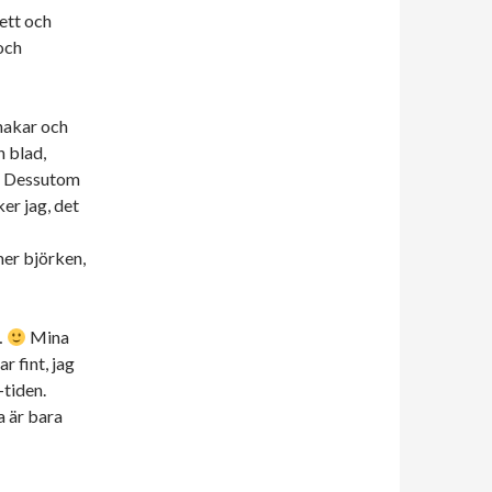
 ett och
och
knakar och
 blad,
r! Dessutom
ker jag, det
mer björken,
…
Mina
r fint, jag
tiden.
a är bara