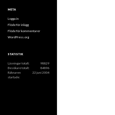
k
e
i
r
META
v
Logga in
Flöde för inlägg
Flöde för kommentarer
WordPress.org
STATISTIK
Läsningar totalt:
98829
Besökare totalt:
84896
Räknaren
22 juni 2004
startade: