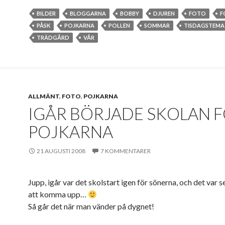
BILDER
BLOGGARNA
BOBBY
DJUREN
FOTO
F
PÅSK
POJKARNA
POLLEN
SOMMAR
TISDAGSTEMA
TRÄDGÅRD
VÅR
ALLMÄNT
,
FOTO
,
POJKARNA
IGÅR BÖRJADE SKOLAN 
POJKARNA
21 AUGUSTI 2008
7 KOMMENTARER
Jupp, igår var det skolstart igen för sönerna, och det var 
att komma upp…
Så går det när man vänder på dygnet!