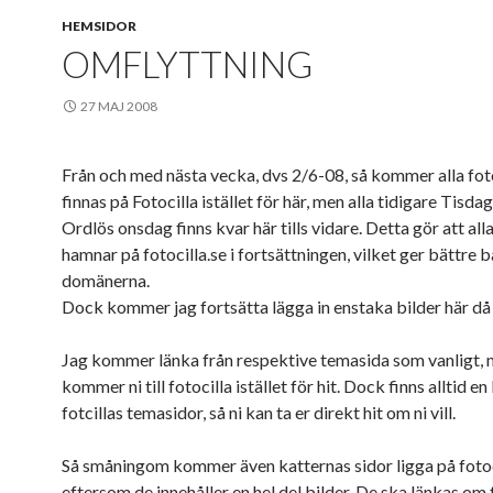
HEMSIDOR
OMFLYTTNING
27 MAJ 2008
Från och med nästa vecka, dvs 2/6-08, så kommer alla f
finnas på Fotocilla istället för här, men alla tidigare Tisd
Ordlös onsdag finns kvar här tills vidare. Detta gör att all
hamnar på fotocilla.se i fortsättningen, vilket ger bättre 
domänerna.
Dock kommer jag fortsätta lägga in enstaka bilder här då
Jag kommer länka från respektive temasida som vanligt,
kommer ni till fotocilla istället för hit. Dock finns alltid en 
fotcillas temasidor, så ni kan ta er direkt hit om ni vill.
Så småningom kommer även katternas sidor ligga på fotoc
eftersom de innehåller en hel del bilder. De ska länkas om f