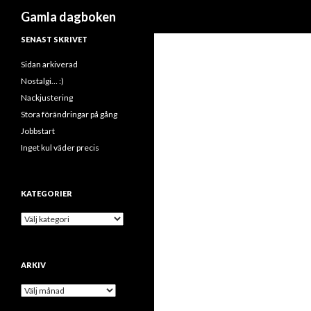
Sök
Gamla dagboken
SENAST SKRIVET
Sidan arkiverad
Nostalgi… :)
Nackjustering
Stora förändringar på gång
Jobbstart
Inget kul väder precis
KATEGORIER
K
a
t
e
ARKIV
g
o
A
r
r
i