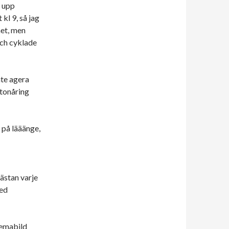
å upp
kl 9, så jag
met, men
och cyklade
nte agera
 tonåring
n på lääänge,
ästan varje
med
temabild