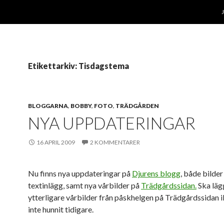
Etikettarkiv: Tisdagstema
BLOGGARNA
,
BOBBY
,
FOTO
,
TRÄDGÅRDEN
NYA UPPDATERINGAR
16 APRIL 2009
2 KOMMENTARER
Nu finns nya uppdateringar på
Djurens blogg
, både bilder
textinlägg, samt nya vårbilder på
Trädgårdssidan.
Ska läg
ytterligare vårbilder från påskhelgen på Trädgårdssidan ik
inte hunnit tidigare.