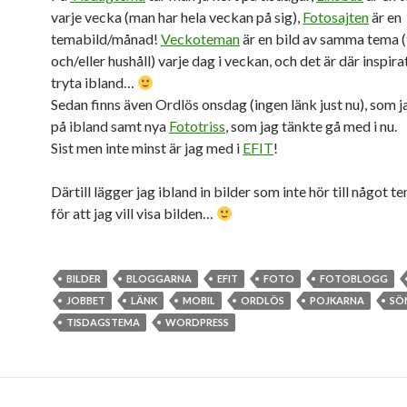
varje vecka (man har hela veckan på sig),
Fotosajten
är en
temabild/månad!
Veckoteman
är en bild av samma tema (
och/eller hushåll) varje dag i veckan, och det är där inspir
tryta ibland…
Sedan finns även Ordlös onsdag (ingen länk just nu), som 
på ibland samt nya
Fototriss
, som jag tänkte gå med i nu.
Sist men inte minst är jag med i
EFIT
!
Därtill lägger jag ibland in bilder som inte hör till något 
för att jag vill visa bilden…
BILDER
BLOGGARNA
EFIT
FOTO
FOTOBLOGG
JOBBET
LÄNK
MOBIL
ORDLÖS
POJKARNA
SÖ
TISDAGSTEMA
WORDPRESS