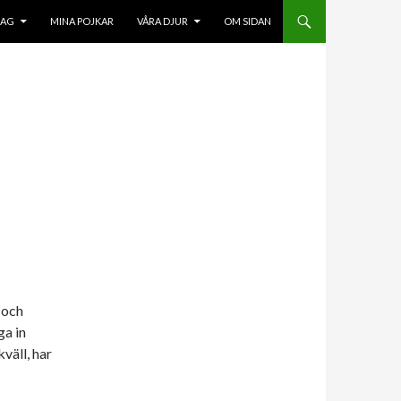
HOPPA TILL INNEHÅLL
JAG
MINA POJKAR
VÅRA DJUR
OM SIDAN
 och
ga in
väll, har