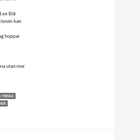
t.ex Blå
ationen kan
jag hoppar
tema utan mer
FRISSA
NER