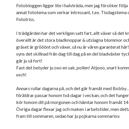
Fotobloggen ligger lite i halvträda, men jag försöker följa
annat fototema som verkar intressant, t.ex. Tisdagstema 
Fototriss.
I trädgården har det verkligen satt fart, allt växer så det 
överallt är det stora bladknoppar & utslagna blommor och
gräset är grööönt och växer, så nu är våren garanterat hä
syns det skillnad från dag till dag på en del bladväxter tyc
går ju så fort!
Fast det betyder ju oxo en sak, pollen! Atjooo, snart kom
usch!
Annars rullar dagarna på, och det går framåt med Bobby
föräldrar passar honom två dagar i veckan, och det fungera
kör honom dit på morgonen och hämtar honom framåt 14-
Övriga dagar flexar jag och maken i arbetstider, men dett
fram till sommaren, sedan har ju pojkarna sommarlov.