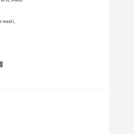
r med i,
S