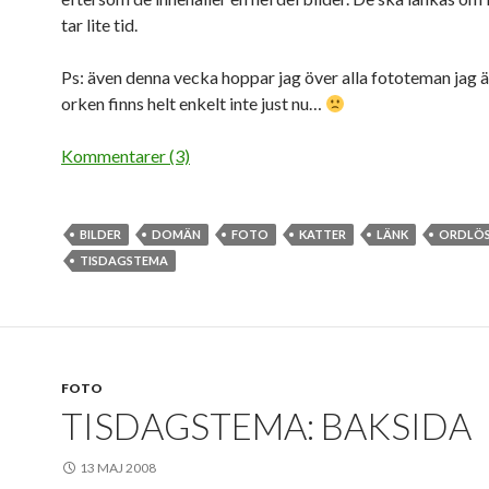
tar lite tid.
Ps: även denna vecka hoppar jag över alla fototeman jag ä
orken finns helt enkelt inte just nu…
Kommentarer (3)
BILDER
DOMÄN
FOTO
KATTER
LÄNK
ORDLÖ
TISDAGSTEMA
FOTO
TISDAGSTEMA: BAKSIDA
13 MAJ 2008