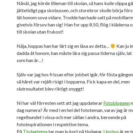
Nåväl, jag körde lilleman till skolan, så hans kulle slippa g
jättetidigt pga skobussen, och storebror skulle börja först 
lät honom sova vidare. Trodde han hade satt på mobillar
givetvis försov han sig! Han for upp 8.50, flög i kläderna 
till skolan utan frukost!
Nåja, hoppas han har lärt sig en läxa av detta…
Kan ju i
dadda åt honom, han måste lära sig passa tiderna själv, lat
som han är…!
Själv var jag hos frissan efter jobbet igår, för fösta gånge
så håret var rejält risigt i topparna. Fick kapa en del, men
slutresultatet blev riktigt snyggt!
Ni har väl förresten sett att jag uppdaterar
Fotobloggen
n
dag numera? Är med i en hel del fototeman, varav jag är 
regelbundet i vissa och mer sällan i andra, beroende på
fotoinspirationen i respektive tema.
På
Tisdagtema
tar man ju kort på tisdagar,
Linsbus
är en 