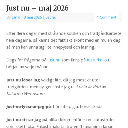
Just nu – maj 2026
By
carro
|
3 maj 2026
|
Just nu
1 Comment
Efter flera dagar med strålande solsken och trädgårdsarbete
hela dagarna, så känns det faktiskt skönt med en mulen dag,
så man kan unna sig lite innepyssel och läsning.
Dags för frågorna på
Just nu
som finns på
Kulturkollo
i
början av varje månad.
Just nu läser jag
väldigt lite, då jag mest är ute i
trädgården, men nyligen läste jag ut
Lucia är död
av
Katarina Wennstam.
Just nu lyssnar jag på
hör inte p.g.a. hörselskada.
Just nu tittar jag på
olika dokumentärer om katastrofer
som skett, bl.a. Fukushimakatastrofen (tsunamin) i Japan