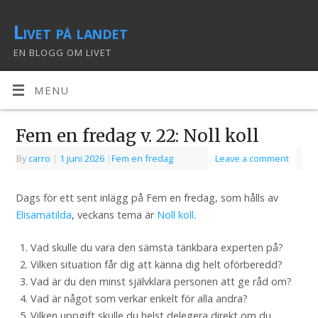
Livet på landet
EN BLOGG OM LIVET
MENU
Fem en fredag v. 22: Noll koll
By
carro
|
1 juni 2026
|
Fem en fredag
Leave a comment
Dags för ett sent inlägg på Fem en fredag, som hålls av
Elisamatilda
, veckans tema är
Noll koll
.
Vad skulle du vara den sämsta tänkbara experten på?
Vilken situation får dig att känna dig helt oförberedd?
Vad är du den minst självklara personen att ge råd om?
Vad är något som verkar enkelt för alla andra?
Vilken uppgift skulle du helst delegera direkt om du