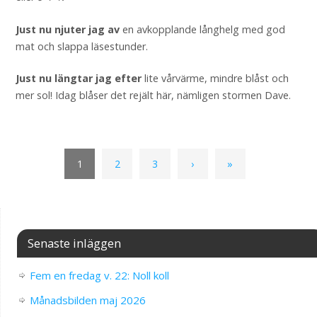
Just nu njuter jag av
en avkopplande långhelg med god
mat och slappa läsestunder.
Just nu längtar jag efter
lite vårvärme, mindre blåst och
mer sol! Idag blåser det rejält här, nämligen stormen Dave.
1
2
3
›
»
Senaste inläggen
Fem en fredag v. 22: Noll koll
Månadsbilden maj 2026