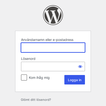
Logga
in
Användarnamn eller e-postadress
Lösenord
Kom ihåg mig
Glömt ditt lösenord?