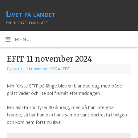
Livet på landet
EN BLOGG OM LIVET
MENU
EFIT 11 november 2024
By
carro
|
11 november 2024
|
EFIT
Min första EFIT på länge blev en blandad dag med både
grått väder och lite sol framåt eftermiddagen.
Min äldsta son fyller 30 år idag, men då han inte gillar
firande, så har han och hans sambo varit bortresta i helgen
och kom hem först nu ikväll.