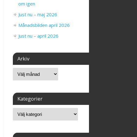
om igen
Just nu – maj 2026
Månadsbilden april 2026
Just nu – april 2026
Arkiv
Kategorier