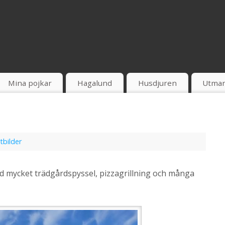
Mina pojkar
Hagalund
Husdjuren
Utman
tbilder
ed mycket trädgårdspyssel, pizzagrillning och många