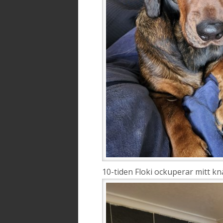
10-tiden Floki ockuperar mitt kn