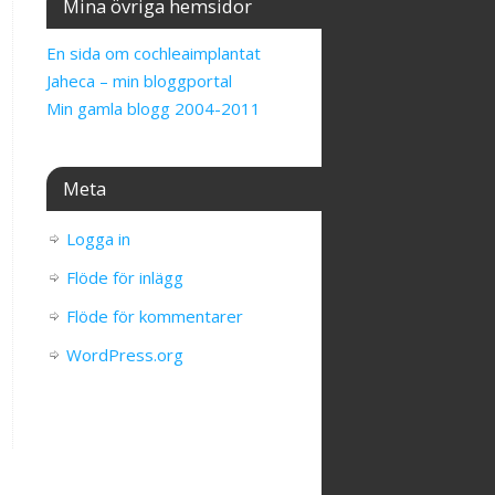
Mina övriga hemsidor
En sida om cochleaimplantat
Jaheca – min bloggportal
Min gamla blogg 2004-2011
Meta
Logga in
Flöde för inlägg
Flöde för kommentarer
WordPress.org