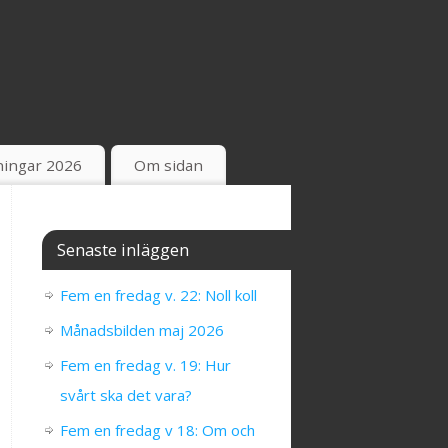
ingar 2026
Om sidan
Senaste inläggen
Fem en fredag v. 22: Noll koll
Månadsbilden maj 2026
Fem en fredag v. 19: Hur
svårt ska det vara?
Fem en fredag v 18: Om och