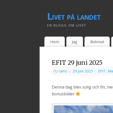
Livet på landet
EN BLOGG OM LIVET
Hem
Jag
Bokmal
EFIT 29 juni 2025
By
carro
|
29 juni 2025
|
EFIT
,
Ma
Denna dag blev solig och fin, m
bonusbilder