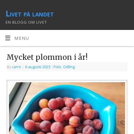
Livet på landet
EN BLOGG OM LIVET
MENU
Mycket plommon i år!
By
carro
|
6 augusti 2023
|
Foto
,
Odling