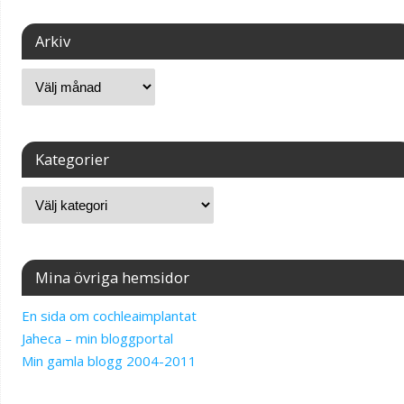
Arkiv
Kategorier
Mina övriga hemsidor
En sida om cochleaimplantat
Jaheca – min bloggportal
Min gamla blogg 2004-2011