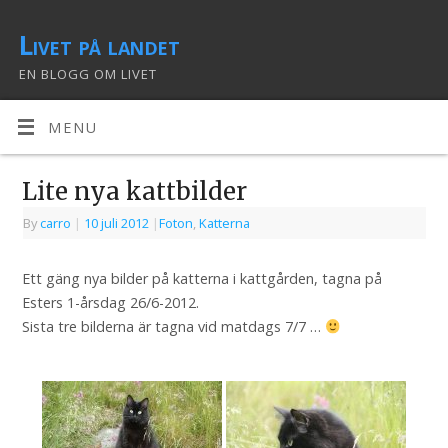
Livet på landet
EN BLOGG OM LIVET
MENU
Lite nya kattbilder
By
carro
|
10 juli 2012
|
Foton
,
Katterna
Ett gäng nya bilder på katterna i kattgården, tagna på
Esters 1-årsdag 26/6-2012.
Sista tre bilderna är tagna vid matdags 7/7 …