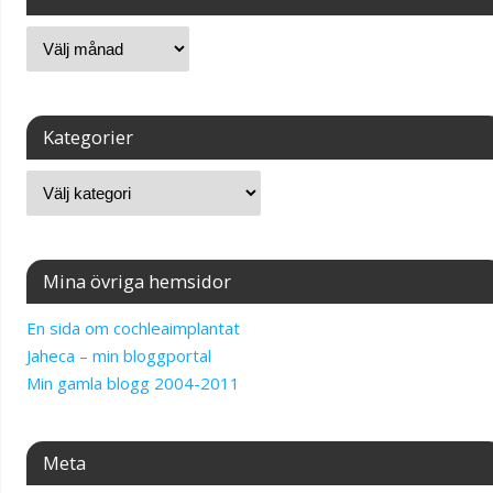
Kategorier
Mina övriga hemsidor
En sida om cochleaimplantat
Jaheca – min bloggportal
Min gamla blogg 2004-2011
Meta