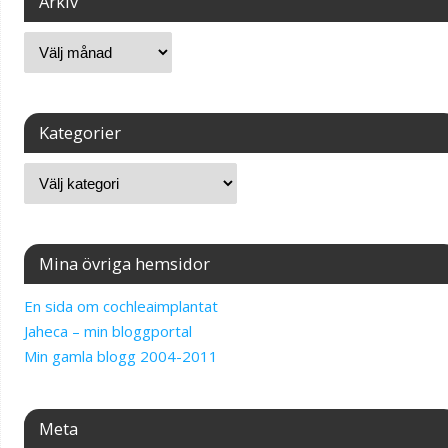
Arkiv
Kategorier
Mina övriga hemsidor
En sida om cochleaimplantat
Jaheca – min bloggportal
Min gamla blogg 2004-2011
Meta