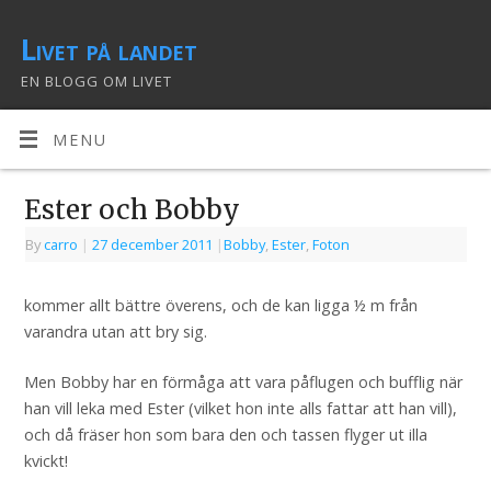
Livet på landet
EN BLOGG OM LIVET
MENU
Ester och Bobby
By
carro
|
27 december 2011
|
Bobby
,
Ester
,
Foton
kommer allt bättre överens, och de kan ligga ½ m från
varandra utan att bry sig.
Men Bobby har en förmåga att vara påflugen och bufflig när
han vill leka med Ester (vilket hon inte alls fattar att han vill),
och då fräser hon som bara den och tassen flyger ut illa
kvickt!