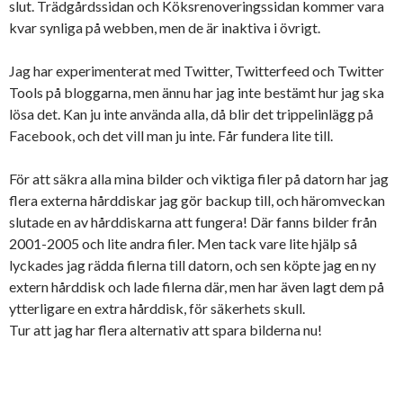
slut. Trädgårdssidan och Köksrenoveringssidan kommer vara
kvar synliga på webben, men de är inaktiva i övrigt.
Jag har experimenterat med Twitter, Twitterfeed och Twitter
Tools på bloggarna, men ännu har jag inte bestämt hur jag ska
lösa det. Kan ju inte använda alla, då blir det trippelinlägg på
Facebook, och det vill man ju inte. Får fundera lite till.
För att säkra alla mina bilder och viktiga filer på datorn har jag
flera externa hårddiskar jag gör backup till, och häromveckan
slutade en av hårddiskarna att fungera! Där fanns bilder från
2001-2005 och lite andra filer. Men tack vare lite hjälp så
lyckades jag rädda filerna till datorn, och sen köpte jag en ny
extern hårddisk och lade filerna där, men har även lagt dem på
ytterligare en extra hårddisk, för säkerhets skull.
Tur att jag har flera alternativ att spara bilderna nu!