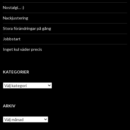
Nostalgi… :)
Nackjustering
Stora förändringar på gång
Jobbstart
Inget kul väder precis
KATEGORIER
K
a
t
e
g
ARKIV
o
r
A
i
r
e
k