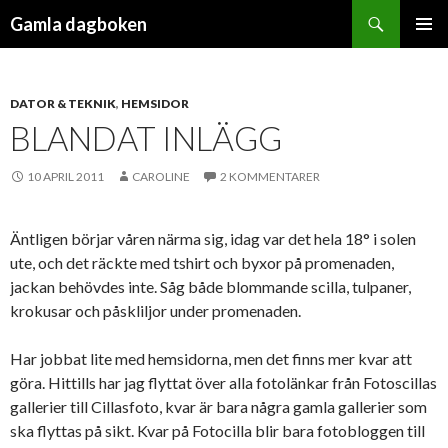
Sök
Gamla dagboken
HOPPA
PRIMÄR
TILL
MENY
INNEHÅLL
DATOR & TEKNIK
,
HEMSIDOR
BLANDAT INLÄGG
10 APRIL 2011
CAROLINE
2 KOMMENTARER
Äntligen börjar våren närma sig, idag var det hela 18° i solen
ute, och det räckte med tshirt och byxor på promenaden,
jackan behövdes inte. Såg både blommande scilla, tulpaner,
krokusar och påskliljor under promenaden.
Har jobbat lite med hemsidorna, men det finns mer kvar att
göra. Hittills har jag flyttat över alla fotolänkar från Fotoscillas
gallerier till Cillasfoto, kvar är bara några gamla gallerier som
ska flyttas på sikt. Kvar på Fotocilla blir bara fotobloggen till