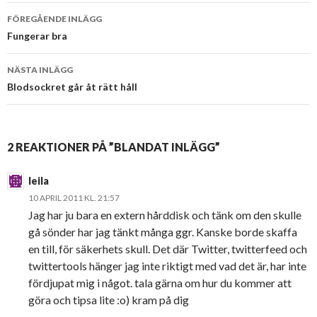
FÖREGÅENDE INLÄGG
Inläggsnavigering
Fungerar bra
NÄSTA INLÄGG
Blodsockret går åt rätt håll
2 REAKTIONER PÅ ”BLANDAT INLÄGG”
leila
10 APRIL 2011 KL. 21:57
Jag har ju bara en extern hårddisk och tänk om den skulle
gå sönder har jag tänkt många ggr. Kanske borde skaffa
en till, för säkerhets skull. Det där Twitter, twitterfeed och
twittertools hänger jag inte riktigt med vad det är, har inte
fördjupat mig i något. tala gärna om hur du kommer att
göra och tipsa lite :o) kram på dig