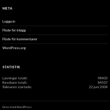
r
i
v
META
Logga in
Flöde för inlägg
Flöde för kommentarer
WordPress.org
STATISTIK
Läsningar totalt:
98403
Besökare totalt:
84507
Räknaren startade:
22 juni 2004
Drivs med WordPress