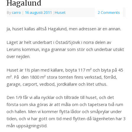
Hagalund
By
carro
|
16 augusti 2011
|
Huset
2 Comments
Ja, huset kallas alltså Hagalund, men adressen är en annan.
Läget är helt underbart i Östad/Sjövik i norra delen av
Lerums kommun, inga grannar som stör och underbar utsikt
över nejden.
Huset är 1½ plan med källare, boyta 117 m² och biyta på 45
m². På den 1800 m² stora tomten finns verkstad, förråd,
garage, carport, vedbod, jordkällare och litet uthus.
Den 1/9 får vi alla nycklar och tillträde till huset, och det
första som ska göras är att måla om och tapetsera två rum
och hallen. Men vi kommer flytta lådor och småprylar under
tiden, och vi har gott om tid med flytten då lägenheten har 3
mån uppsägningstid.