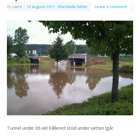
By
carro
|
16 augusti 2011
|
Blandade bilder
Leave a comment
Tunnel under E6 vid Kållered stod under vatten igår.