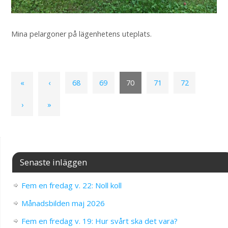
Mina pelargoner på lägenhetens uteplats.
«
‹
68
69
70
71
72
›
»
Senaste inläggen
Fem en fredag v. 22: Noll koll
Månadsbilden maj 2026
Fem en fredag v. 19: Hur svårt ska det vara?