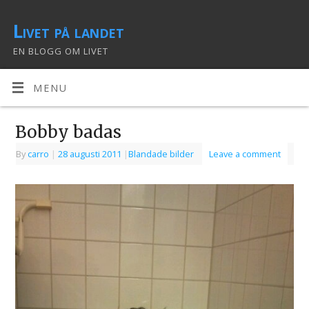
Livet på landet
EN BLOGG OM LIVET
MENU
Bobby badas
By
carro
|
28 augusti 2011
|
Blandade bilder
Leave a comment