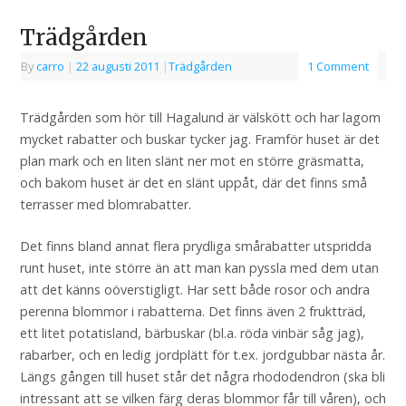
Trädgården
By
carro
|
22 augusti 2011
|
Trädgården
1 Comment
Trädgården som hör till Hagalund är välskött och har lagom
mycket rabatter och buskar tycker jag. Framför huset är det
plan mark och en liten slänt ner mot en större gräsmatta,
och bakom huset är det en slänt uppåt, där det finns små
terrasser med blomrabatter.
Det finns bland annat flera prydliga smårabatter utspridda
runt huset, inte större än att man kan pyssla med dem utan
att det känns oöverstigligt. Har sett både rosor och andra
perenna blommor i rabatterna. Det finns även 2 fruktträd,
ett litet potatisland, bärbuskar (bl.a. röda vinbär såg jag),
rabarber, och en ledig jordplätt för t.ex. jordgubbar nästa år.
Längs gången till huset står det några rhododendron (ska bli
intressant att se vilken färg deras blommor får till våren), och